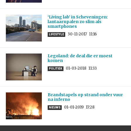
‘Living lab’ in Scheveningen:
lantaarnpalen zo slim als
smartphones
30-11-2017
11:16
LIFESTYLE
Legoland: de deal die er moest
komen
01-03-2018
11:33
POLITIEK
Brandstapels op strand onder vuur
na inferno
01-01-2019
17:28
NIEUWS