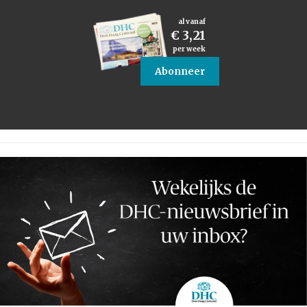
al vanaf
€ 3,21
per week
Abonneer