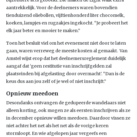
bijzondere acts geboekt. Die maken de Light Walk extra
aantrekkelijk. Voor de deelnemers waren bovendien
tienduizend oliebollen, vijftienhonderd liter chocomelk,
koeken, lampjes en rugzakjes ingekocht. “Je probeert het
elk jaar beter en mooier te maken.”
Toen het besluit viel om het evenement niet door te laten
gaan, waren verreweg de meeste kosten al gemaakt. Van
Amstel wijst erop dat het deelnemersreglement duidelijk
aangaf dat ‘geen restitutie van inschrijfgelden zal
plaatsvinden bij afgelasting door overmacht’. “Dan is de
keus dus aan jou zelf of je wel of niet inschrijft.”
Opnieuw meedoen
Desondanks ontvangen de gedupeerde wandelaars niet
alleen korting, ook mogen ze als eersten inschrijven als ze
in december opnieuw willen meedoen. Daardoor vissen ze
niet achter het net als het net als de vorige keren
stormloopt. En wie afgelopen jaar vergeefs een