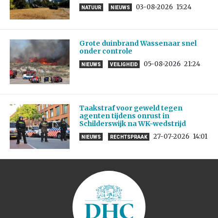
03-08-2026
15:24
NATUUR
NIEUWS
Grote duinbrand Wassenaar snel
onder controle
05-08-2026
21:24
NIEUWS
VEILIGHEID
Taakstraf voor geweld tegen
agenten tijdens onrust in
Schilderswijk na WK-wedstrijd
27-07-2026
14:01
NIEUWS
RECHTSPRAAK