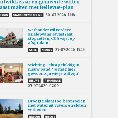
ntwikkelaar en gemeente willen
aast maken met Bellevue-plan
30-07-2026
11:16
IEUWS
STADSONTWIKKELING
Wethouder wil verdere
asielopvang Javastraat
stopzetten, COA wijst op
afspraken
27-07-2026
15:23
ASIEL
NIEUWS
Stichting Eekta gelukkig in
nieuw pand: ‘Je mag hier
gewoon zijn wie je wilt zijn’
NIEUWS
REPORTAGE
25-07-2026
07:00
Droogte slaat toe, besproeien
met water uit vijvers en sloten
verboden
NATUUR
NIEUWS