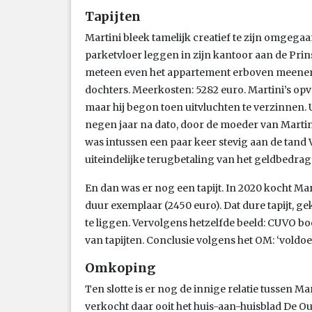
Tapijten
Martini bleek tamelijk creatief te zijn omgegaa
parketvloer leggen in zijn kantoor aan de Prin
meteen even het appartement erboven meenem
dochters. Meerkosten: 5282 euro. Martini’s opv
maar hij begon toen uitvluchten te verzinnen. Uit
negen jaar na dato, door de moeder van Martin
was intussen een paar keer stevig aan de tand 
uiteindelijke terugbetaling van het geldbedrag d
En dan was er nog een tapijt. In 2020 kocht Mar
duur exemplaar (2450 euro). Dat dure tapijt, 
te liggen. Vervolgens hetzelfde beeld: CUVO boo
van tapijten. Conclusie volgens het OM: ‘voldoe
Omkoping
Ten slotte is er nog de innige relatie tussen M
verkocht daar ooit het huis-aan-huisblad De O