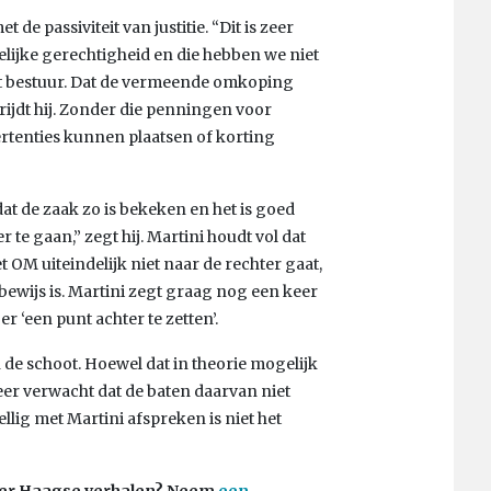
de passiviteit van justitie. “Dit is zeer
lijke gerechtigheid en die hebben we niet
t bestuur. Dat de vermeende omkoping
ijdt hij. Zonder die penningen voor
rtenties kunnen plaatsen of korting
 dat de zaak zo is bekeken en het is goed
r te gaan,” zegt hij. Martini houdt vol dat
 OM uiteindelijk niet naar de rechter gaat,
 bewijs is. Martini zegt graag nog een keer
r ‘een punt achter te zetten’.
de schoot. Hoewel dat in theorie mogelijk
Meer verwacht dat de baten daarvan niet
lig met Martini afspreken is niet het
 Meer Haagse verhalen? Neem
een