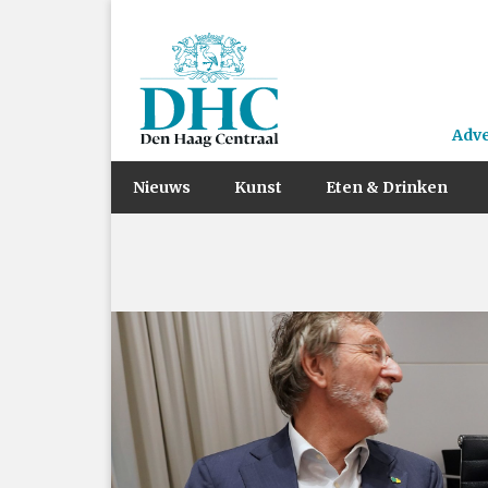
Adv
Nieuws
Kunst
Eten & Drinken