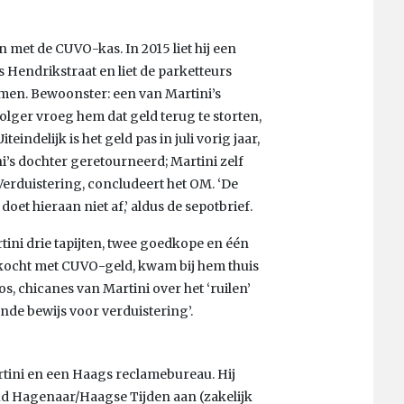
n met de CUVO-kas. In 2015 liet hij een
s Hendrikstraat en liet de parketteurs
en. Bewoonster: een van Martini’s
olger vroeg hem dat geld terug te storten,
eindelijk is het geld pas in juli vorig jaar,
i’s dochter geretourneerd; Martini zelf
Verduistering, concludeert het OM. ‘De
oet hieraan niet af,’ aldus de sepotbrief.
tini drie tapijten, twee goedkope en één
gekocht met CUVO-geld, kwam bij hem thuis
s, chicanes van Martini over het ‘ruilen’
nde bewijs voor verduistering’.
artini en een Haags reclamebureau. Hij
ud Hagenaar/Haagse Tijden aan (zakelijk