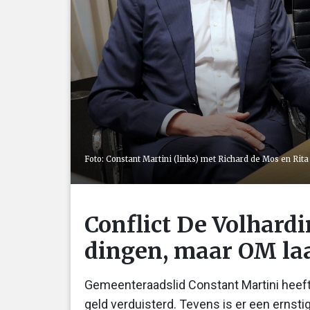
Foto: Constant Martini (links) met Richard de Mos en Rita
Conflict De Volhardi
dingen, maar OM laa
Gemeenteraadslid Constant Martini heeft
geld verduisterd. Tevens is er een ernst