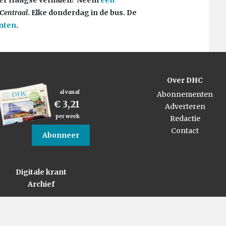
Centraal
. Elke donderdag in de bus. De
nten
.
Over DHC
al vanaf
Abonnementen
€ 3,21
Adverteren
per week
Redactie
Contact
Abonneer
Digitale krant
Archief