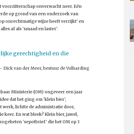
et voorzitterschap onverwacht neer. Eén
eerde op grond van een onderzoek van
p onrechtmatige wijze heeft verrijkt’ en
les af als ‘smaad en laster’.
ijke gerechtigheid en die
Dick van der Meer, bestuur de Volharding
nbaar Ministerie (OM) ongeveer een jaar
dee dat het ging om ‘klein bier’,
t werk, lichtte de administratie door,
keer. En wat bleek? Klein bier, jawel,
 zogeheten ‘sepotbrief’ die het OM op 3