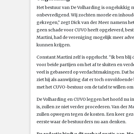
Het bestuur van De Volharding is ongelukkig met 
onbevredigend. Wij zochten morele en inhoude
gekregen,” zegt Dick van der Meer namens he
geen schade voor CUVO heeft opgeleverd, bestr
Martini, had de vereniging mogelijk meer adve
kunnen krijgen.
Constant Martini zelf is opgelucht. “Ik ben blij
voor beide partijen om het af te sluiten en verde
veel is gebaseerd op verdachtmakingen. Dat het
ziet hij als aanwijzing dat er toch onvoldoende
met het CUVO-bestuur om de tafel te willen om e
De Volharding en CUVO leggen het hoofd nu in 
is, zullen ze niet verder procederen. Van der 
zullen opwegen tegen de kosten. Een keer gezel
eerste waar de bestuurders nu aan denken.
De redactie biedt u dit verhaal gratis aan.