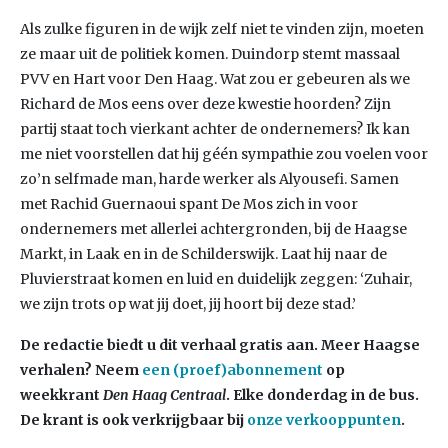
Als zulke figuren in de wijk zelf niet te vinden zijn, moeten
ze maar uit de politiek komen. Duindorp stemt massaal
PVV en Hart voor Den Haag. Wat zou er gebeuren als we
Richard de Mos eens over deze kwestie hoorden? Zijn
partij staat toch vierkant achter de ondernemers? Ik kan
me niet voorstellen dat hij géén sympathie zou voelen voor
zo’n selfmade man, harde werker als Alyousefi. Samen
met Rachid Guernaoui spant De Mos zich in voor
ondernemers met allerlei achtergronden, bij de Haagse
Markt, in Laak en in de Schilderswijk. Laat hij naar de
Pluvierstraat komen en luid en duidelijk zeggen: ‘Zuhair,
we zijn trots op wat jij doet, jij hoort bij deze stad.’
De redactie biedt u dit verhaal gratis aan. Meer Haagse
verhalen? Neem
een (proef)abonnement
op
weekkrant
Den Haag Centraal
. Elke donderdag in de bus.
De krant is ook verkrijgbaar bij
onze verkooppunten
.