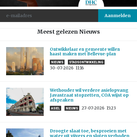
Meest gelezen Nieuws
Ontwikkelaar en gemeente willen
haast maken met Bellevue-plan
NIEUWS
STADSONTWIKKELING
30-07-2026
11:16
Wethouder wil verdere asielopvang
Javastraat stopzetten, COA wijst op
afspraken
27-07-2026
15:23
ASIEL
NIEUWS
Droogte slaat toe, besproeien met
water uit vijvers en sloten verboden