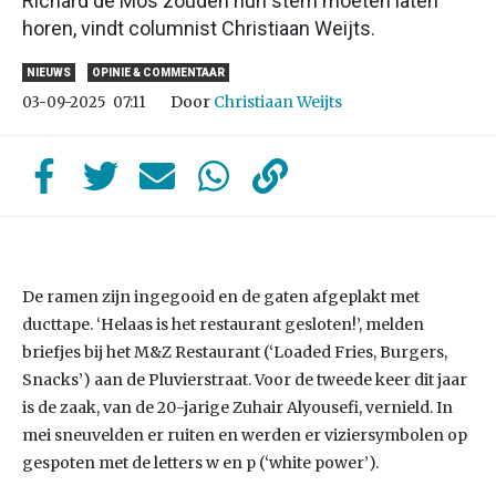
Richard de Mos zouden hun stem moeten laten
horen, vindt columnist Christiaan Weijts.
NIEUWS
OPINIE & COMMENTAAR
Door
Christiaan Weijts
03-09-2025
07:11
De ramen zijn ingegooid en de gaten afgeplakt met
ducttape. ‘Helaas is het restaurant gesloten!’, melden
briefjes bij het M&Z Restaurant (‘Loaded Fries, Burgers,
Snacks’) aan de Pluvierstraat. Voor de tweede keer dit jaar
is de zaak, van de 20-jarige Zuhair Alyousefi, vernield. In
mei sneuvelden er ruiten en werden er viziersymbolen op
gespoten met de letters w en p (‘white power’).