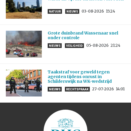
03-08-2026
15:24
NATUUR
NIEUWS
Grote duinbrand Wassenaar snel
onder controle
05-08-2026
21:24
NIEUWS
VEILIGHEID
Taakstraf voor geweld tegen
agenten tijdens onrust in
Schilderswijk na WK-wedstrijd
27-07-2026
14:01
NIEUWS
RECHTSPRAAK