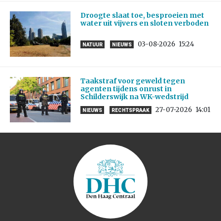
Droogte slaat toe, besproeien met
water uit vijvers en sloten verboden
03-08-2026
15:24
NATUUR
NIEUWS
Taakstraf voor geweld tegen
agenten tijdens onrust in
Schilderswijk na WK-wedstrijd
27-07-2026
14:01
NIEUWS
RECHTSPRAAK