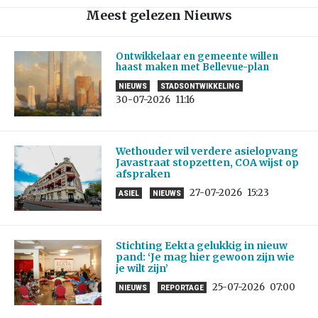
Meest gelezen Nieuws
Ontwikkelaar en gemeente willen
haast maken met Bellevue-plan
NIEUWS
STADSONTWIKKELING
30-07-2026
11:16
Wethouder wil verdere asielopvang
Javastraat stopzetten, COA wijst op
afspraken
27-07-2026
15:23
ASIEL
NIEUWS
Stichting Eekta gelukkig in nieuw
pand: ‘Je mag hier gewoon zijn wie
je wilt zijn’
25-07-2026
07:00
NIEUWS
REPORTAGE