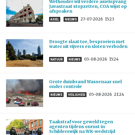
Wethouder wil verdere asielopvang
Javastraat stopzetten, COA wijst op
afspraken
27-07-2026
15:23
ASIEL
NIEUWS
Droogte slaat toe, besproeien met
water uit vijvers en sloten verboden
03-08-2026
15:24
NATUUR
NIEUWS
Grote duinbrand Wassenaar snel
onder controle
05-08-2026
21:24
NIEUWS
VEILIGHEID
Taakstraf voor geweld tegen
agenten tijdens onrust in
Schilderswijk na WK-wedstrijd