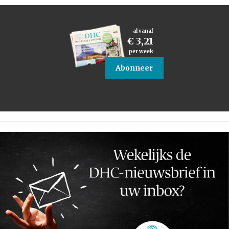
al vanaf
€ 3,21
per week
Abonneer