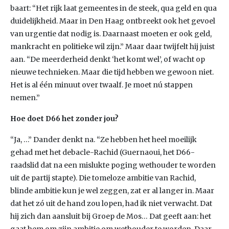
baart: “Het rijk laat gemeentes in de steek, qua geld en qua
duidelijkheid. Maar in Den Haag ontbreekt ook het gevoel
van urgentie dat nodig is. Daarnaast moeten er ook geld,
mankracht en politieke wil zijn.” Maar daar twijfelt hij juist
aan. “De meerderheid denkt ‘het komt wel’, of wacht op
nieuwe technieken. Maar die tijd hebben we gewoon niet.
Het is al één minuut over twaalf. Je moet nú stappen
nemen.”
Hoe doet D66 het zonder jou?
“Ja, …” Dander denkt na. “Ze hebben het heel moeilijk
gehad met het debacle-Rachid (Guernaoui, het D66-
raadslid dat na een mislukte poging wethouder te worden
uit de partij stapte). Die tomeloze ambitie van Rachid,
blinde ambitie kun je wel zeggen, zat er al langer in. Maar
dat het zó uit de hand zou lopen, had ik niet verwacht. Dat
hij zich dan aansluit bij Groep de Mos… Dat geeft aan: het