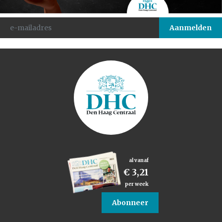
al vanaf
€ 3,21
per week
Abonneer