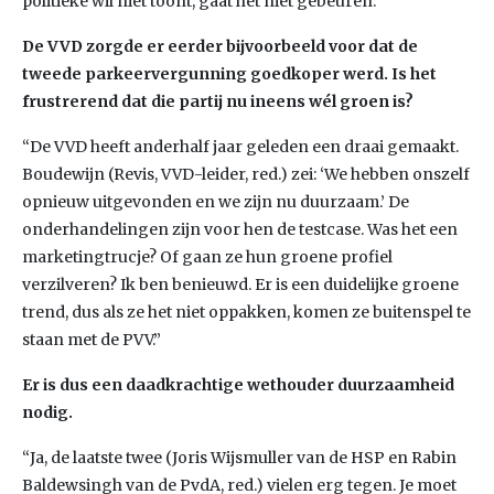
politieke wil niet toont, gaat het niet gebeuren.”
De VVD zorgde er eerder bijvoorbeeld voor dat de
tweede parkeervergunning goedkoper werd. Is het
frustrerend dat die partij nu ineens wél groen is?
“De VVD heeft anderhalf jaar geleden een draai gemaakt.
Boudewijn (Revis, VVD-leider, red.) zei: ‘We hebben onszelf
opnieuw uitgevonden en we zijn nu duurzaam.’ De
onderhandelingen zijn voor hen de testcase. Was het een
marketingtrucje? Of gaan ze hun groene profiel
verzilveren? Ik ben benieuwd. Er is een duidelijke groene
trend, dus als ze het niet oppakken, komen ze buitenspel te
staan met de PVV.”
Er is dus een daadkrachtige wethouder duurzaamheid
nodig.
“Ja, de laatste twee (Joris Wijsmuller van de HSP en Rabin
Baldewsingh van de PvdA, red.) vielen erg tegen. Je moet