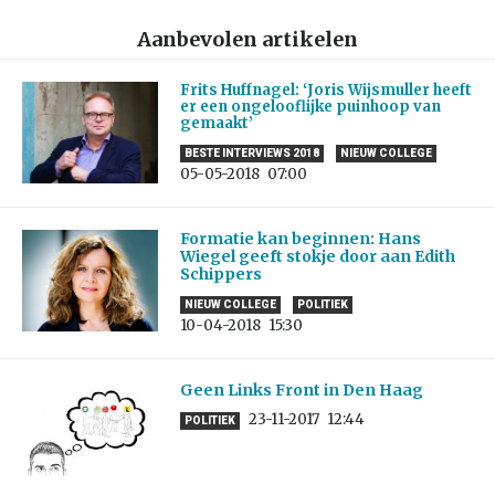
Aanbevolen artikelen
Frits Huffnagel: ‘Joris Wijsmuller heeft
er een ongelooflijke puinhoop van
gemaakt’
BESTE INTERVIEWS 2018
NIEUW COLLEGE
05-05-2018
07:00
Formatie kan beginnen: Hans
Wiegel geeft stokje door aan Edith
Schippers
NIEUW COLLEGE
POLITIEK
10-04-2018
15:30
Geen Links Front in Den Haag
23-11-2017
12:44
POLITIEK