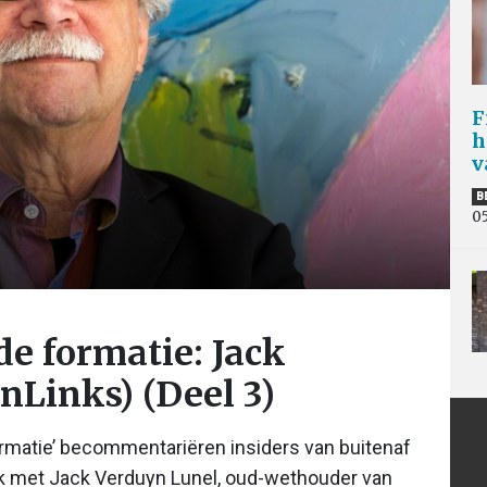
F
h
v
B
0
e formatie: Jack
nLinks) (Deel 3)
rmatie’ becommentariëren insiders van buitenaf
ek met Jack Verduyn Lunel, oud-wethouder van