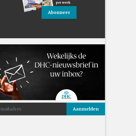
per week
Abonneer