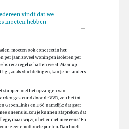
iedereen vindt dat we
rs moeten hebben.
alen, moeten ook concreet in het
 per jaar, zoveel woningen isoleren per
 die horecaregel schaffen we af. Maar op
ligt, zoals vluchtelingen, kan je het anders
et stoppen met het opvangen van
worden gesteund door de VVD, zou het tot
gen GroenLinks en D66 namelijk: dat gaat
rmee oneens is, zou je kunnen afspreken dat
lege, maar wij zijn het er niet mee eens.’ En
voor zeer emotionele punten. Dan hoeft