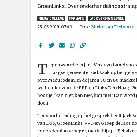
GroenLinks. Over onderhandelingsstrateg
NIEUW COLLEGE
FORMATIE
JACK VERDUYN LUNEL
Door
Mieke van Dixhoorn
25-05-2018
07:00
T
egenwoordig is Jack Verduyn Lunel voora
Haagse gemeenteraad. Vaak op het gebied
over Madurodam. In de jaren 70 en 80 maakte hij 
wethouder voor de PPR en Links Den Haag (Gro
hoor je: ‘kan niet, kan niet, kan niet.’ Dan wor
doen!”
Ter voorbereiding op het gesprek heeft Jack
van D66, GroenLinks, VVD en Groep de Mos no
concreter dan vroeger, merkt hij op. “Behalve