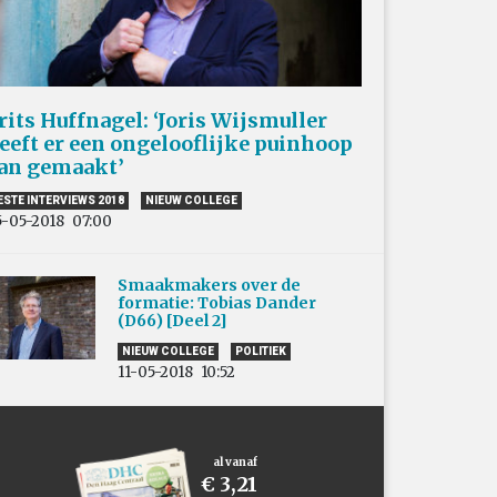
rits Huffnagel: ‘Joris Wijsmuller
eeft er een ongelooflijke puinhoop
an gemaakt’
ESTE INTERVIEWS 2018
NIEUW COLLEGE
5-05-2018
07:00
Smaakmakers over de
formatie: Tobias Dander
(D66) [Deel 2]
NIEUW COLLEGE
POLITIEK
11-05-2018
10:52
al vanaf
€ 3,21