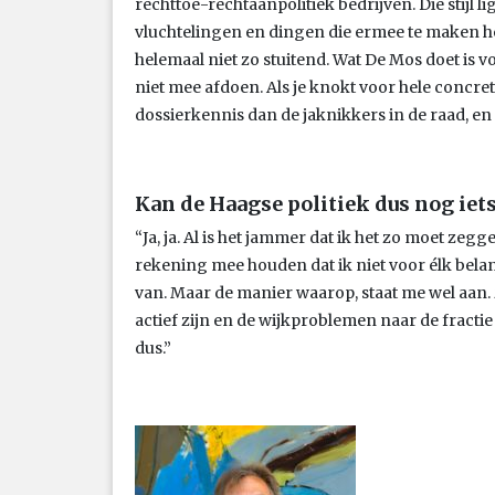
rechttoe-rechtaanpolitiek bedrijven. Die stijl l
vluchtelingen en dingen die ermee te maken h
helemaal niet zo stuitend. Wat De Mos doet is v
niet mee afdoen. Als je knokt voor hele concre
dossierkennis dan de jaknikkers in de raad, e
Kan de Haagse politiek dus nog iet
“Ja, ja. Al is het jammer dat ik het zo moet zegge
rekening mee houden dat ik niet voor élk bela
van. Maar de manier waarop, staat me wel aan.
actief zijn en de wijkproblemen naar de fractie
dus.”