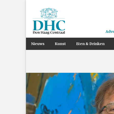
Adv
Nieuws
Kunst
Eten & Drinken