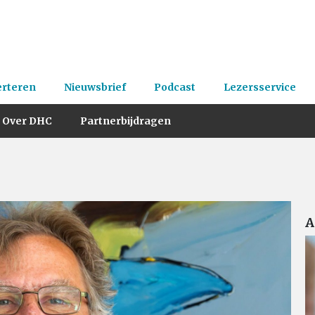
erteren
Nieuwsbrief
Podcast
Lezersservice
Over DHC
Partnerbijdragen
A