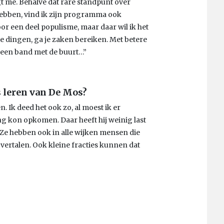
igt me. Behalve dat rare standpunt over
ebben, vind ik zijn programma ook
oor een deel populisme, maar daar wil ik het
te dingen, ga je zaken bereiken. Met betere
n een band met de buurt…”
s leren van De Mos?
n. Ik deed het ook zo, al moest ik er
ng kon opkomen. Daar heeft hij weinig last
 Ze hebben ook in alle wijken mensen die
 vertalen. Ook kleine fracties kunnen dat