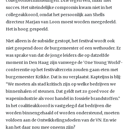
collegeonderhandelingen. Drie tegen één, maar met
succes. Het uiteindelijke compromis kwam niet in het
collegeakkoord, omdat het persoonlijk aan Shells
directeur Marjan van Loon moest worden meegedeeld.
Het is hoog gespeeld.
Niet alleen is de subsidie gestopt, het festival wordt ook
niet geopend door de burgemeester of een wethouder. Er
was sprake van dat de jonge leiders die op datzelfde
moment in Den Haag zijn vanwege de ‘One Young World’-
conferentie op het festivalterrein zouden gaan eten met
burgemeester Krikke. Dat is nu verplaatst. Kapteijns is blij:
“We moeten als stad kritisch zijn op welke bedrijven we
binnenhalen of steunen. Dat geldt net zo goed voor de
wapenindustrie als voor handel in fossiele brandstoffen.”
In het coalitieakkoord is vastgelegd dat bedrijven die
worden binnengehaald of worden ondersteund, moeten
voldoen aan de Ontwikkelingsdoelen van de VN. En wie
kan het daar nou mee oneens zijn?