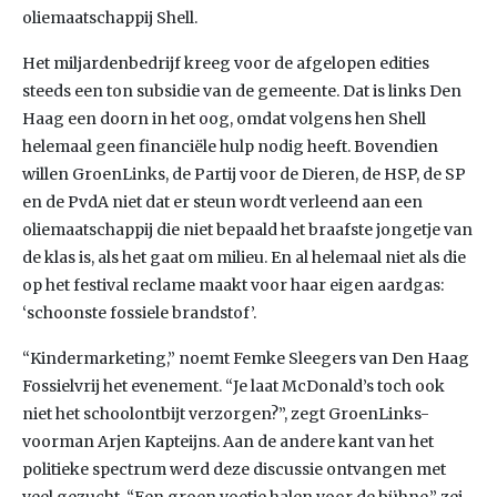
oliemaatschappij Shell.
Het miljardenbedrijf kreeg voor de afgelopen edities
steeds een ton subsidie van de gemeente. Dat is links Den
Haag een doorn in het oog, omdat volgens hen Shell
helemaal geen financiële hulp nodig heeft. Bovendien
willen GroenLinks, de Partij voor de Dieren, de HSP, de SP
en de PvdA niet dat er steun wordt verleend aan een
oliemaatschappij die niet bepaald het braafste jongetje van
de klas is, als het gaat om milieu. En al helemaal niet als die
op het festival reclame maakt voor haar eigen aardgas:
‘schoonste fossiele brandstof’.
“Kindermarketing,” noemt Femke Sleegers van Den Haag
Fossielvrij het evenement. “Je laat McDonald’s toch ook
niet het schoolontbijt verzorgen?”, zegt GroenLinks-
voorman Arjen Kapteijns. Aan de andere kant van het
politieke spectrum werd deze discussie ontvangen met