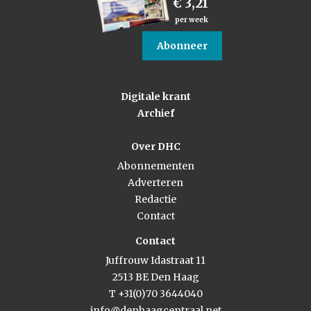
€ 3,21
per week
Abonneer
Digitale krant
Archief
Over DHC
Abonnementen
Adverteren
Redactie
Contact
Contact
Juffrouw Idastraat 11
2513 BE Den Haag
T +31(0)70 3644040
info@denhaagcentraal.net