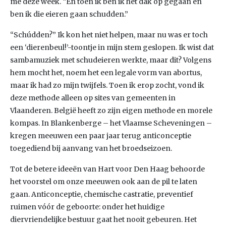
me deze week. “En toen ik ben ik het dak op gegaan en
ben ik die eieren gaan schudden.”
“Schúdden?” Ik kon het niet helpen, maar nu was er toch
een ‘dierenbeul!’-toontje in mijn stem geslopen. Ik wist dat
sambamuziek met schudeieren werkte, maar dit? Volgens
hem mocht het, noem het een legale vorm van abortus,
maar ik had zo mijn twijfels. Toen ik erop zocht, vond ik
deze methode alleen op sites van gemeenten in
Vlaanderen. België heeft zo zijn eigen methode en morele
kompas. In Blankenberge – het Vlaamse Scheveningen –
kregen meeuwen een paar jaar terug anticonceptie
toegediend bij aanvang van het broedseizoen.
Tot de betere ideeën van Hart voor Den Haag behoorde
het voorstel om onze meeuwen ook aan de pil te laten
gaan. Anticonceptie, chemische castratie, preventief
ruimen vóór de geboorte: onder het huidige
diervriendelijke bestuur gaat het nooit gebeuren. Het