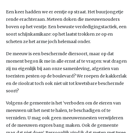
Een keer hadden we er eentje op straat. Het buurjongetje
rende erachteraan. Meteen doken die meeuwenouders
boven op het ventje. Een bewuste verdedigingstactiek, een
soort schijnkamikaze: op het laatst trokken ze op en
scheten ze het arme joch helemaal onder.
De meeuw is een beschermde diersoort, maar op dat
moment begon ik me in alle ernst af te vragen: wat dragen
zij nu eigenlijk bij aan onze samenleving, afgezien van
toeristen pesten op de boulevard? We roepen de kakkerlak
en de rioolrat toch ook niet uit tot kwetsbare beschermde
soort?
Volgens de gemeente is het ‘verboden om de eieren van
meeuwen uit het nest te halen, te beschadigen of te
vernielen. U mag ook geen meeuwennesten verwijderen
of de meeuwen expres bang maken. Ook de gemeente
mag dat niet doen’. Persoonlijk vind ik dat meten met twee