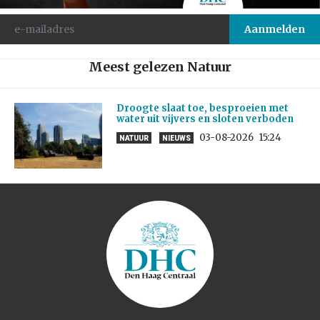
Meest gelezen Natuur
Droogte slaat toe, besproeien met
water uit vijvers en sloten verboden
03-08-2026
15:24
NATUUR
NIEUWS