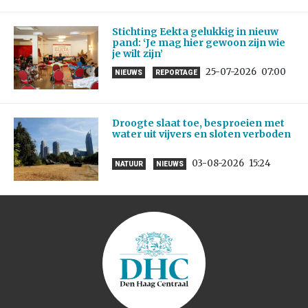
Stichting Eekta gelukkig in nieuw
pand: ‘Je mag hier gewoon zijn wie
je wilt zijn’
25-07-2026
07:00
NIEUWS
REPORTAGE
Droogte slaat toe, besproeien met
water uit vijvers en sloten verboden
03-08-2026
15:24
NATUUR
NIEUWS