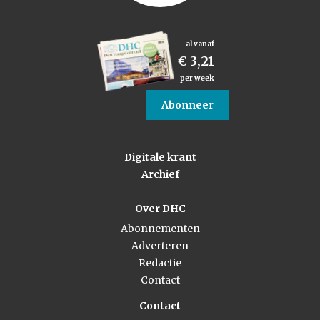
al vanaf
€ 3,21
per week
Abonneer
Digitale krant
Archief
Over DHC
Abonnementen
Adverteren
Redactie
Contact
Contact