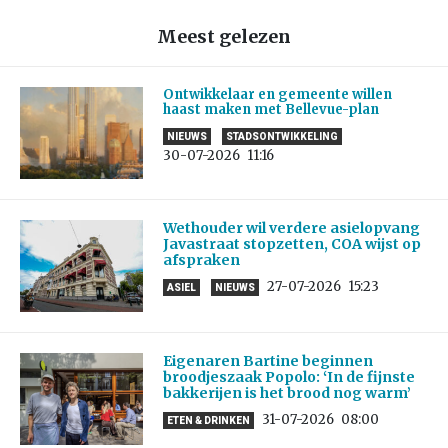
Meest gelezen
Ontwikkelaar en gemeente willen
haast maken met Bellevue-plan
NIEUWS
STADSONTWIKKELING
30-07-2026
11:16
Wethouder wil verdere asielopvang
Javastraat stopzetten, COA wijst op
afspraken
27-07-2026
15:23
ASIEL
NIEUWS
Eigenaren Bartine beginnen
broodjeszaak Popolo: ‘In de fijnste
bakkerijen is het brood nog warm’
31-07-2026
08:00
ETEN & DRINKEN