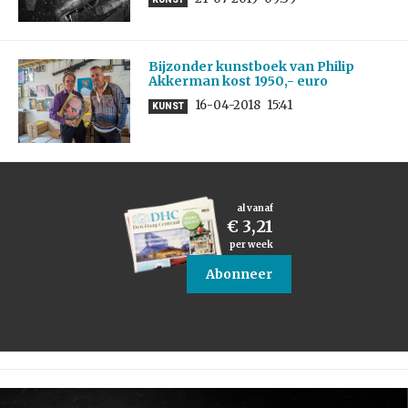
Bijzonder kunstboek van Philip
Akkerman kost 1950,- euro
16-04-2018
15:41
KUNST
al vanaf
€ 3,21
per week
Abonneer