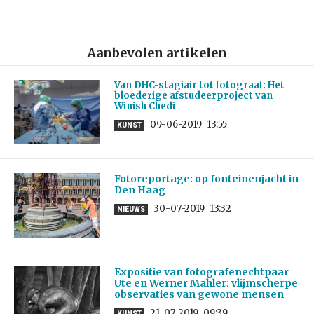
Aanbevolen artikelen
Van DHC-stagiair tot fotograaf: Het
bloederige afstudeerproject van
Winish Chedi
09-06-2019
13:55
KUNST
Fotoreportage: op fonteinenjacht in
Den Haag
30-07-2019
13:32
NIEUWS
Expositie van fotografenechtpaar
Ute en Werner Mahler: vlijmscherpe
observaties van gewone mensen
21-07-2019
09:39
KUNST