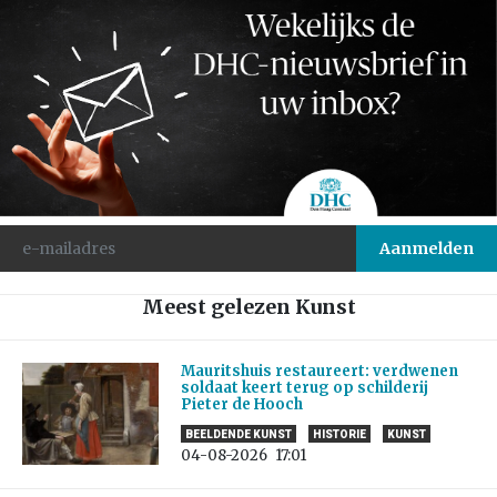
Meest gelezen Kunst
Mauritshuis restaureert: verdwenen
soldaat keert terug op schilderij
Pieter de Hooch
BEELDENDE KUNST
HISTORIE
KUNST
04-08-2026
17:01