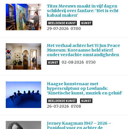
Titus Meeuws maakt in vijf dagen
schilderij over fanfare: ‘Het is echt
kabaal maken’
BEELDENDE KUNST
KUNST
29-07-2026
07:00
Het verhaal achter het Yi Jun Peace
Museum: Koreaanse held stierf
onder verdachte omstandigheden
02-08-2026
07:30
KUNST
Haagse kunstenaar met
hypersculptuur op Lowlands:
‘Kinetische kunst, muziek en geluid’
BEELDENDE KUNST
KUNST
26-07-2026
07:08
Jerney Kaagman 1947 – 2026 –
Popidool voor en achter de