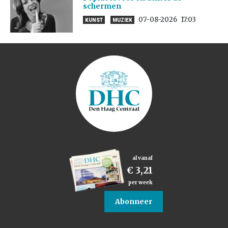
schermen
07-08-2026
17:03
KUNST
MUZIEK
al vanaf
€ 3,21
per week
Abonneer