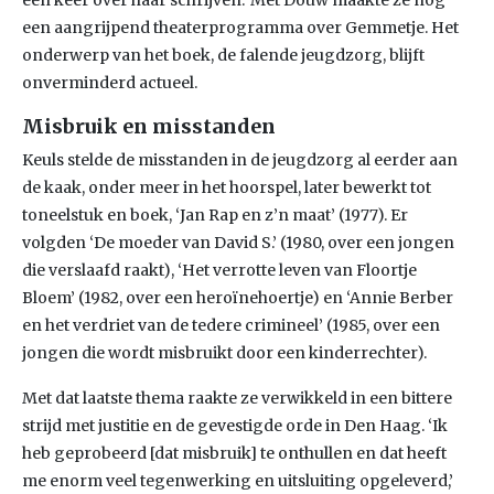
een keer over haar schrijven.’ Met Douw maakte ze nog
een aangrijpend theaterprogramma over Gemmetje. Het
onderwerp van het boek, de falende jeugdzorg, blijft
onverminderd actueel.
Misbruik en misstanden
Keuls stelde de misstanden in de jeugdzorg al eerder aan
de kaak, onder meer in het hoorspel, later bewerkt tot
toneelstuk en boek, ‘Jan Rap en z’n maat’ (1977). Er
volgden ‘De moeder van David S.’ (1980, over een jongen
die verslaafd raakt), ‘Het verrotte leven van Floortje
Bloem’ (1982, over een heroïnehoertje) en ‘Annie Berber
en het verdriet van de tedere crimineel’ (1985, over een
jongen die wordt misbruikt door een kinderrechter).
Met dat laatste thema raakte ze verwikkeld in een bittere
strijd met justitie en de gevestigde orde in Den Haag. ‘Ik
heb geprobeerd [dat misbruik] te onthullen en dat heeft
me enorm veel tegenwerking en uitsluiting opgeleverd,’