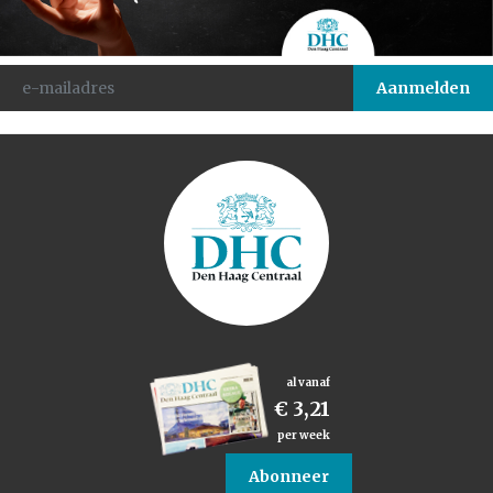
al vanaf
€ 3,21
per week
Abonneer