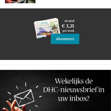
al vanaf
€ 3,21
per week
Abonneer