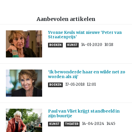
Aanbevolen artikelen
Yvonne Keuls wint nieuwe ‘Peter van
Straatenprijs’
14-01-2020
10:18
BOEKEN
KUNST
‘Ik bewonderde haar en wilde net zo
worden als zij’
17-01-2018
12:01
BOEKEN
Paul van Vliet krijgt standbeeld in
zijn buurtje
14-04-2024
14:45
KUNST
THEATER