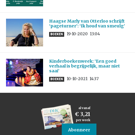
Haagse Marly van Otterloo schrijft
‘pageturner’: ‘Ik houd van smeuïg’
19-10-2020
13:04
BOEKEN
Kinderboekenweek: ‘Een goed
verhaal is begrijpelijk, maar niet
saai’
10-10-2021
14:37
BOEKEN
al vanaf
€ 3,21
per week
Abonneer