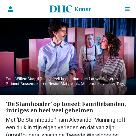
Kunst
Foto: Willem Voogd (links) deelt het podium met Lot van Lunteren,
Reinout Bussemaker en Nestor Matytchak. (Annemieke van der Togt)
‘De Stamhouder’ op toneel: Familiebanden,
intriges en heel veel geheimen
Met ‘De Stamhouder’ nam Alexander Münninghoff
een duik in zijn eigen verleden en dat van zijn
(groot)ouders, waarin de Tweede Wereldoorlog