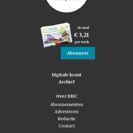
al vanaf
€ 3,21
per week
Abonneer
Digitale krant
Archief
Over DHC
Abonnementen
Adverteren
Redactie
Contact