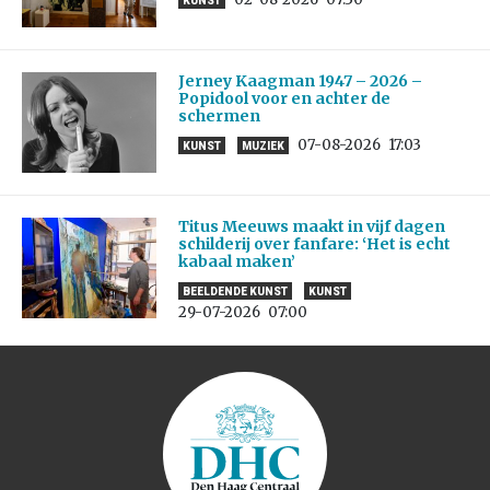
KUNST
Jerney Kaagman 1947 – 2026 –
Popidool voor en achter de
schermen
07-08-2026
17:03
KUNST
MUZIEK
Titus Meeuws maakt in vijf dagen
schilderij over fanfare: ‘Het is echt
kabaal maken’
BEELDENDE KUNST
KUNST
29-07-2026
07:00