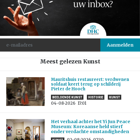
Meest gelezen Kunst
Mauritshuis restaureert: verdwenen
soldaat keert terug op schilderij
Pieter de Hooch
BEELDENDE KUNST
HISTORIE
KUNST
04-08-2026
17:01
Het verhaal achter het Yi Jun Peace
Museum: Koreaanse held stierf
onder verdachte omstandigheden
02-08-2026
07:30