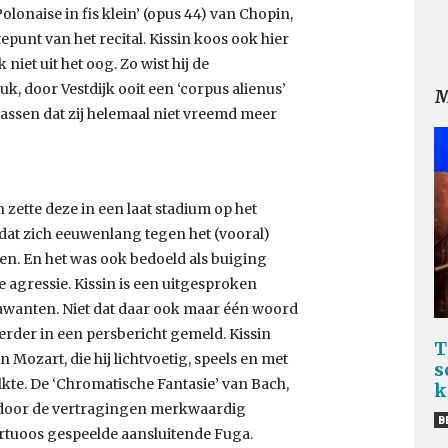
onaise in fis klein’ (opus 44) van Chopin,
punt van het recital. Kissin koos ook hier
iet uit het oog. Zo wist hij de
k, door Vestdijk ooit een ‘corpus alienus’
M
ssen dat zij helemaal niet vreemd meer
n zette deze in een laat stadium op het
dat zich eeuwenlang tegen het (vooral)
n. En het was ook bedoeld als buiging
 agressie. Kissin is een uitgesproken
rawanten. Niet dat daar ook maar één woord
rder in een persbericht gemeld. Kissin
T
n Mozart, die hij lichtvoetig, speels en met
s
kte. De ‘Chromatische Fantasie’ van Bach,
k
s door de vertragingen merkwaardig
B
rtuoos gespeelde aansluitende Fuga.