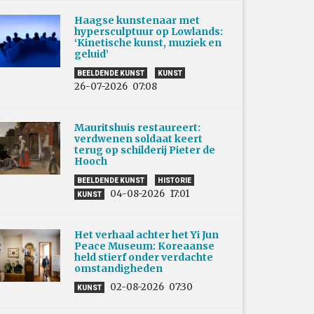
Haagse kunstenaar met
hypersculptuur op Lowlands:
‘Kinetische kunst, muziek en
geluid’
BEELDENDE KUNST
KUNST
26-07-2026
07:08
Mauritshuis restaureert:
verdwenen soldaat keert
terug op schilderij Pieter de
Hooch
BEELDENDE KUNST
HISTORIE
04-08-2026
17:01
KUNST
Het verhaal achter het Yi Jun
Peace Museum: Koreaanse
held stierf onder verdachte
omstandigheden
02-08-2026
07:30
KUNST