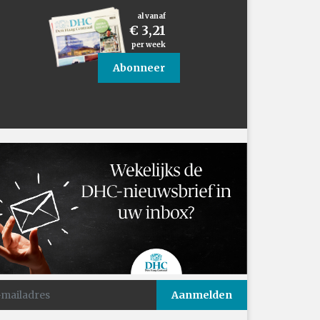
al vanaf
€ 3,21
per week
Abonneer