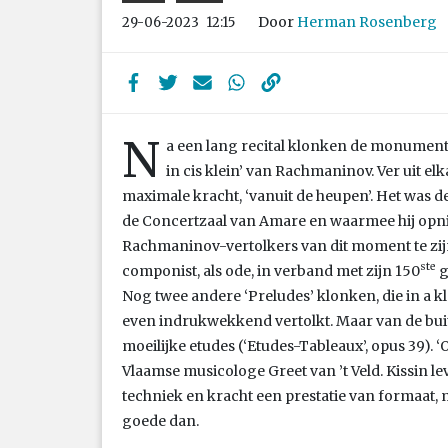
Door
Herman Rosenberg
29-06-2023
12:15
N
a een lang recital klonken de monument
in cis klein’ van Rachmaninov. Ver uit e
maximale kracht, ‘vanuit de heupen’. Het was de
de Concertzaal van Amare en waarmee hij opn
Rachmaninov-vertolkers van dit moment te zijn
ste
componist, als ode, in verband met zijn 150
g
Nog twee andere ‘Preludes’ klonken, die in a kle
even indrukwekkend vertolkt. Maar van de bui
moeilijke etudes (‘Etudes-Tableaux’, opus 39). 
Vlaamse musicologe Greet van ’t Veld. Kissin 
techniek en kracht een prestatie van formaat, m
goede dan.