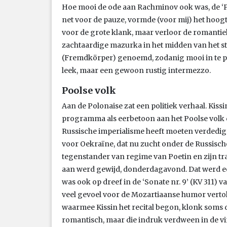
Hoe mooi de ode aan Rachminov ook was, de ‘Pol
net voor de pauze, vormde (voor mij) het hoogte
voor de grote klank, maar verloor de romantiek n
zachtaardige mazurka in het midden van het stu
(Fremdkörper) genoemd, zodanig mooi in te pa
leek, maar een gewoon rustig intermezzo.
Poolse volk
Aan de Polonaise zat een politiek verhaal. Kissi
programma als eerbetoon aan het Poolse volk 
Russische imperialisme heeft moeten verdedige
voor Oekraïne, dat nu zucht onder de Russische
tegenstander van regime van Poetin en zijn t
aan werd gewijd, donderdagavond. Dat werd ee
was ook op dreef in de ‘Sonate nr. 9’ (KV 311) va
veel gevoel voor de Mozartiaanse humor vertol
waarmee Kissin het recital begon, klonk som
romantisch, maar die indruk verdween in de vi