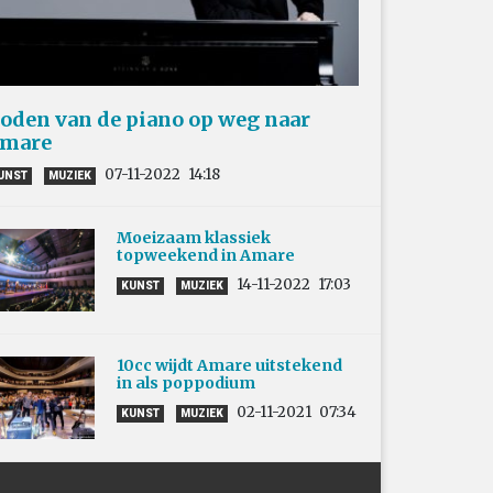
oden van de piano op weg naar
mare
07-11-2022
14:18
UNST
MUZIEK
Moeizaam klassiek
topweekend in Amare
14-11-2022
17:03
KUNST
MUZIEK
10cc wijdt Amare uitstekend
in als poppodium
02-11-2021
07:34
KUNST
MUZIEK