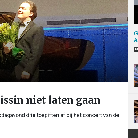
G
A
K
issin niet laten gaan
agavond drie toegiften af bij het concert van de