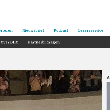
erteren
Nieuwsbrief
Podcast
Lezersservice
Over DHC
Partnerbijdragen
A