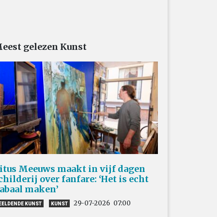
eest gelezen Kunst
itus Meeuws maakt in vijf dagen
childerij over fanfare: ‘Het is echt
abaal maken’
29-07-2026
07:00
EELDENDE KUNST
KUNST