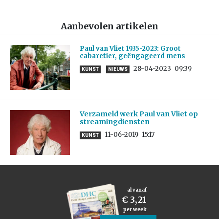
Aanbevolen artikelen
Paul van Vliet 1935-2023: Groot
cabaretier, geëngageerd mens
28-04-2023
09:39
KUNST
NIEUWS
Verzameld werk Paul van Vliet op
streamingdiensten
11-06-2019
15:17
KUNST
al vanaf
€ 3,21
per week