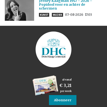
Jerney Kaagman 1947 – 2026 –
Popidool voor en achter de
schermen
07-08-2026
17:03
KUNST
MUZIEK
al vanaf
€ 3,21
per week
Abonneer