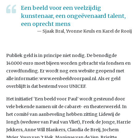
Een beeld voor een veelzijdig
kunstenaar, een ongeëvenaard talent,
een oprecht mens
Sjaak Bral, Yvonne Keuls en Karel de Rooij
Publiek geld is in principe niet nodig. De benodigde
140.000 euro moet bijeen worden gebracht via fondsen en
crowdfunding. Er wordt nog een website geopend met
alle informatie: www.eenbeeldvoorpaul.nl. Als er geld
overblijft is dat bestemd voor UNICEF.
Het initiatief ‘Een beeld voor Paul’ wordt gesteund door
vele bekende namen uit de cabaret- en theaterwereld. In
het comité van aanbeveling hebben zitting Lidewij de
Iongh (weduwe van Paul van Vliet), Freek de Jonge, Harrie
Jekkers, Anne Will Blankers, Claudia de Breij, Jochem
Myjer, Youp van ’t Hek, Monique van de Ven, Brigitte