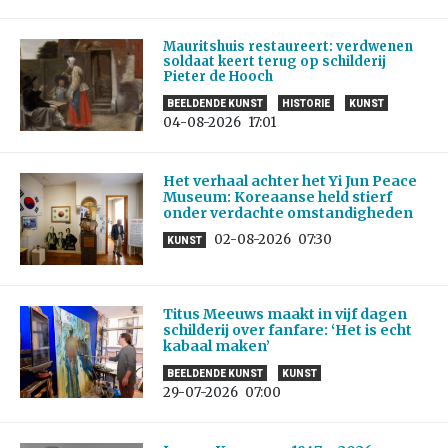
Mauritshuis restaureert: verdwenen
soldaat keert terug op schilderij
Pieter de Hooch
BEELDENDE KUNST
HISTORIE
KUNST
04-08-2026
17:01
Het verhaal achter het Yi Jun Peace
Museum: Koreaanse held stierf
onder verdachte omstandigheden
02-08-2026
07:30
KUNST
Titus Meeuws maakt in vijf dagen
schilderij over fanfare: ‘Het is echt
kabaal maken’
BEELDENDE KUNST
KUNST
29-07-2026
07:00