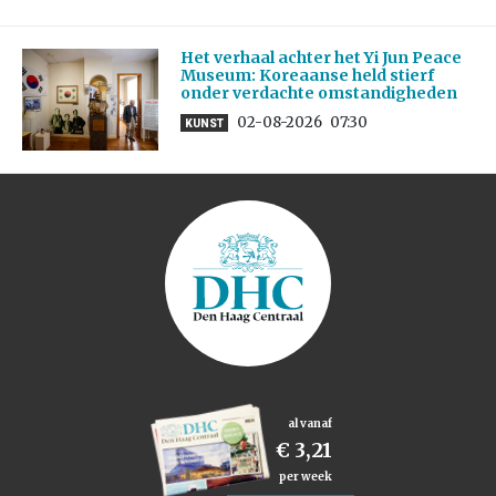
Het verhaal achter het Yi Jun Peace
Museum: Koreaanse held stierf
onder verdachte omstandigheden
02-08-2026
07:30
KUNST
al vanaf
€ 3,21
per week