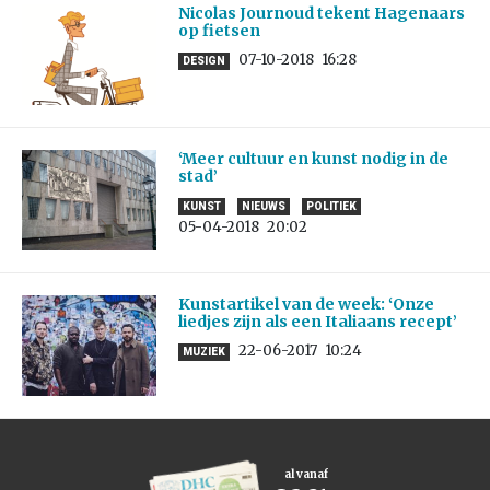
Nicolas Journoud tekent Hagenaars
op fietsen
07-10-2018
16:28
DESIGN
‘Meer cultuur en kunst nodig in de
stad’
KUNST
NIEUWS
POLITIEK
05-04-2018
20:02
Kunstartikel van de week: ‘Onze
liedjes zijn als een Italiaans recept’
22-06-2017
10:24
MUZIEK
al vanaf