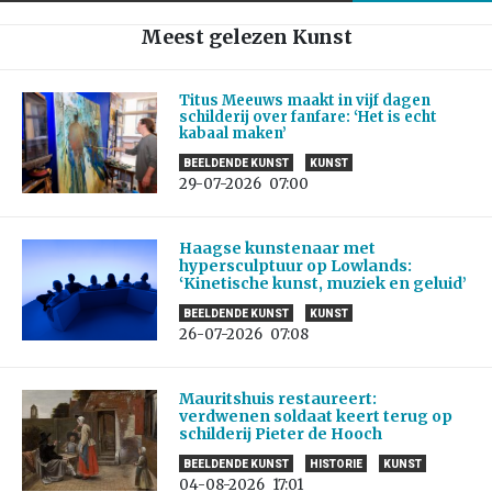
Meest gelezen Kunst
Titus Meeuws maakt in vijf dagen
schilderij over fanfare: ‘Het is echt
kabaal maken’
BEELDENDE KUNST
KUNST
29-07-2026
07:00
Haagse kunstenaar met
hypersculptuur op Lowlands:
‘Kinetische kunst, muziek en geluid’
BEELDENDE KUNST
KUNST
26-07-2026
07:08
Mauritshuis restaureert:
verdwenen soldaat keert terug op
schilderij Pieter de Hooch
BEELDENDE KUNST
HISTORIE
KUNST
04-08-2026
17:01