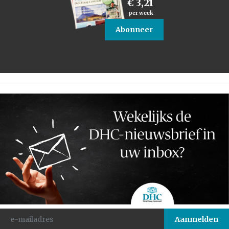
€ 3,21
per week
Abonneer