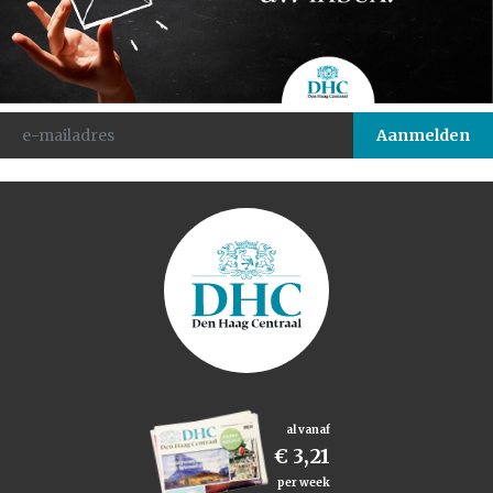
al vanaf
€ 3,21
per week