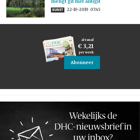
mengt gif met antigif
22-10-2019
07:45
KUNST
al vanaf
€ 3,21
per week
Abonneer