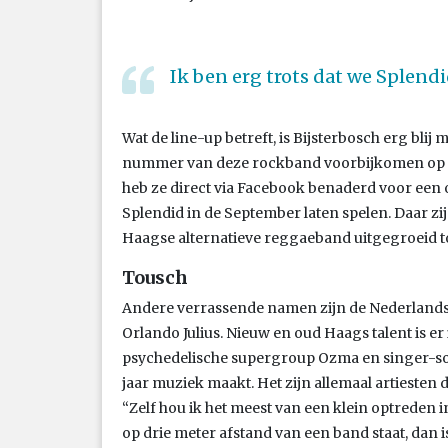
Ik ben erg trots dat we Splend
Wat de line-up betreft, is Bijsterbosch erg blij
nummer van deze rockband voorbijkomen op Stu
heb ze direct via Facebook benaderd voor een o
Splendid in de September laten spelen. Daar z
Haagse alternatieve reggaeband uitgegroeid tot
Tousch
Andere verrassende namen zijn de Nederlands
Orlando Julius. Nieuw en oud Haags talent is 
psychedelische supergroup Ozma en singer-son
jaar muziek maakt. Het zijn allemaal artiesten d
“Zelf hou ik het meest van een klein optreden in
op drie meter afstand van een band staat, dan 