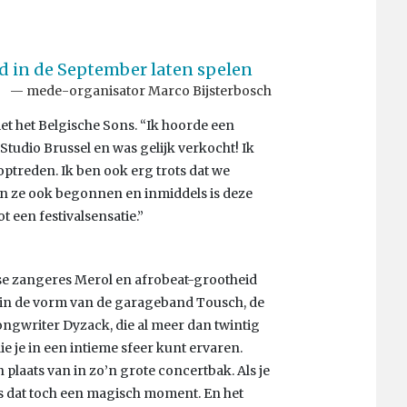
id in de September laten spelen
mede-organisator Marco Bijsterbosch
 met het Belgische Sons. “Ik hoorde een
dio Brussel en was gelijk verkocht! Ik
ptreden. Ik ben ook erg trots dat we
ijn ze ook begonnen en inmiddels is deze
 een festivalsensatie.”
e zangeres Merol en afrobeat-grootheid
er in de vorm van de garageband Tousch, de
gwriter Dyzack, die al meer dan twintig
ie je in een intieme sfeer kunt ervaren.
 plaats van in zo’n grote concertbak. Als je
is dat toch een magisch moment. En het