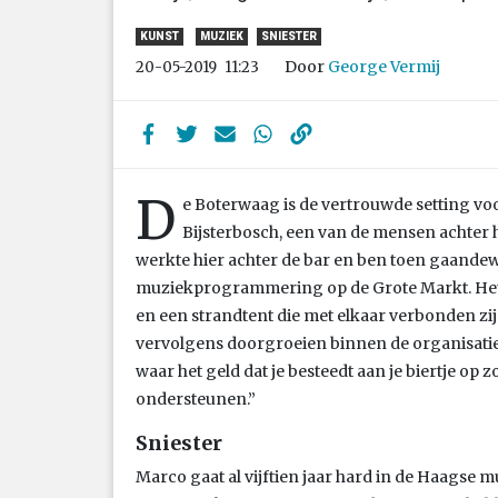
KUNST
MUZIEK
SNIESTER
Door
George Vermij
20-05-2019
11:23
D
e Boterwaag is de vertrouwde setting v
Bijsterbosch, een van de mensen achter het
werkte hier achter de bar en ben toen gaand
muziekprogrammering op de Grote Markt. Het is
en een strandtent die met elkaar verbonden zij
vervolgens doorgroeien binnen de organisatie.
waar het geld dat je besteedt aan je biertje op
ondersteunen.”
Sniester
Marco gaat al vijftien jaar hard in de Haagse 