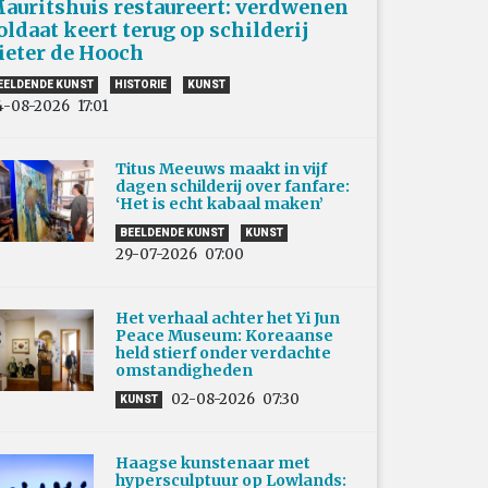
auritshuis restaureert: verdwenen
oldaat keert terug op schilderij
ieter de Hooch
EELDENDE KUNST
HISTORIE
KUNST
4-08-2026
17:01
Titus Meeuws maakt in vijf
dagen schilderij over fanfare:
‘Het is echt kabaal maken’
BEELDENDE KUNST
KUNST
29-07-2026
07:00
Het verhaal achter het Yi Jun
Peace Museum: Koreaanse
held stierf onder verdachte
omstandigheden
02-08-2026
07:30
KUNST
Haagse kunstenaar met
hypersculptuur op Lowlands: