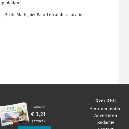
ing bieden.”
i, Grote Markt, het Paard en andere locaties.
Over DHC
al vanaf
Abonnementen
€ 3,21
Adverteren
per week
Redactie