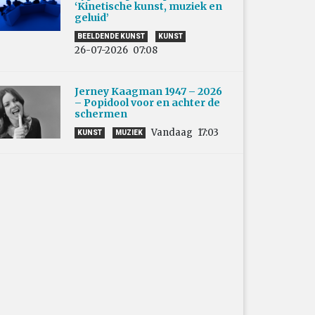
‘Kinetische kunst, muziek en
geluid’
BEELDENDE KUNST
KUNST
26-07-2026
07:08
Jerney Kaagman 1947 – 2026
– Popidool voor en achter de
schermen
Vandaag
17:03
KUNST
MUZIEK