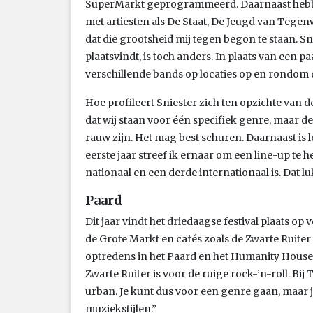
SuperMarkt geprogrammeerd. Daarnaast hebbe
met artiesten als De Staat, De Jeugd van Teg
dat die grootsheid mij tegen begon te staan. Sn
plaatsvindt, is toch anders. In plaats van een 
verschillende bands op locaties op en rondom 
Hoe profileert Sniester zich ten opzichte van de 
dat wij staan voor één specifiek genre, maar de 
rauw zijn. Het mag best schuren. Daarnaast is l
eerste jaar streef ik ernaar om een line-up te
nationaal en een derde internationaal is. Dat l
Paard
Dit jaar vindt het driedaagse festival plaats op 
de Grote Markt en cafés zoals de Zwarte Ruite
optredens in het Paard en het Humanity House.
Zwarte Ruiter is voor de ruige rock-’n-roll. Bi
urban. Je kunt dus voor een genre gaan, maar 
muziekstijlen.”