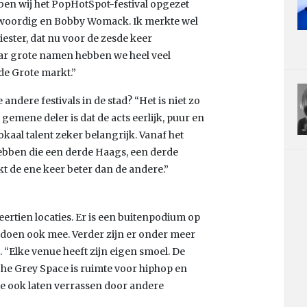
n wij het PopHotSpot-festival opgezet
enwoordig en Bobby Womack. Ik merkte wel
iester, dat nu voor de zesde keer
paar grote namen hebben we heel veel
de Grote markt.”
andere festivals in de stad? “Het is niet zo
gemene deler is dat de acts eerlijk, puur en
okaal talent zeker belangrijk. Vanaf het
 hebben die een derde Haags, een derde
ukt de ene keer beter dan de andere.”
veertien locaties. Er is een buitenpodium op
r doen ook mee. Verder zijn er onder meer
 “Elke venue heeft zijn eigen smoel. De
j The Grey Space is ruimte voor hiphop en
je ook laten verrassen door andere