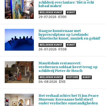
schilderij over fanfare: ‘Het is echt
kabaal maken’
BEELDENDE KUNST
KUNST
29-07-2026
07:00
Haagse kunstenaar met
hypersculptuur op Lowlands:
‘Kinetische kunst, muziek en geluid’
BEELDENDE KUNST
KUNST
26-07-2026
07:08
Mauritshuis restaureert:
verdwenen soldaat keert terug op
schilderij Pieter de Hooch
BEELDENDE KUNST
HISTORIE
KUNST
04-08-2026
17:01
Het verhaal achter het Yi Jun Peace
Museum: Koreaanse held stierf
onder verdachte omstandigheden