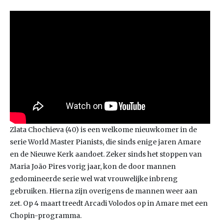
Zlata Chochieva (40) is een welkome nieuwkomer in de
serie World Master Pianists, die sinds enige jaren Amare
en de Nieuwe Kerk aandoet. Zeker sinds het stoppen van
Maria João Pires vorig jaar, kon de door mannen
gedomineerde serie wel wat vrouwelijke inbreng
gebruiken. Hierna zijn overigens de mannen weer aan
zet. Op 4 maart treedt Arcadi Volodos op in Amare met een
Chopin-programma.