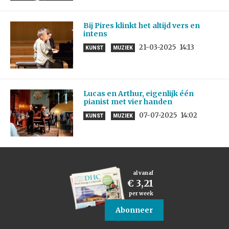
Bij Pires klinkt het altijd vers en
intens
21-03-2025
14:13
KUNST
MUZIEK
Lucas en Arthur, eigenlijk één
pianist met vier handen
07-07-2025
14:02
KUNST
MUZIEK
al vanaf
€ 3,21
per week
Abonneer