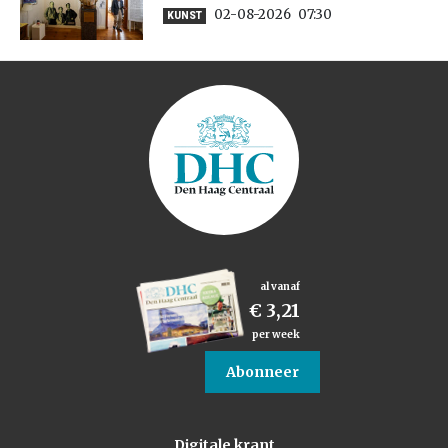
02-08-2026
07:30
KUNST
al vanaf
€ 3,21
per week
Abonneer
Digitale krant