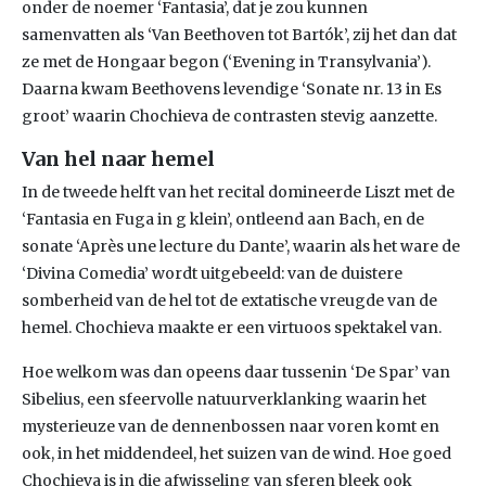
onder de noemer ‘Fantasia’, dat je zou kunnen
samenvatten als ‘Van Beethoven tot Bartók’, zij het dan dat
ze met de Hongaar begon (‘Evening in Transylvania’).
Daarna kwam Beethovens levendige ‘Sonate nr. 13 in Es
groot’ waarin Chochieva de contrasten stevig aanzette.
Van hel naar hemel
In de tweede helft van het recital domineerde Liszt met de
‘Fantasia en Fuga in g klein’, ontleend aan Bach, en de
sonate ‘Après une lecture du Dante’, waarin als het ware de
‘Divina Comedia’ wordt uitgebeeld: van de duistere
somberheid van de hel tot de extatische vreugde van de
hemel. Chochieva maakte er een virtuoos spektakel van.
Hoe welkom was dan opeens daar tussenin ‘De Spar’ van
Sibelius, een sfeervolle natuurverklanking waarin het
mysterieuze van de dennenbossen naar voren komt en
ook, in het middendeel, het suizen van de wind. Hoe goed
Chochieva is in die afwisseling van sferen bleek ook