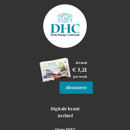
al vanaf
€ 3,21
per week
Abonneer
Digitale krant
Archief
Over DHC