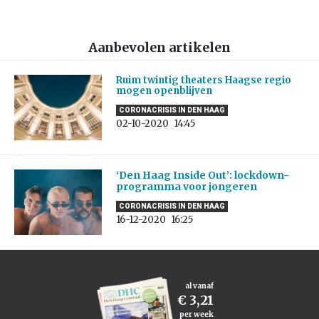
Aanbevolen artikelen
Ruim twintig theaters Haagse regio
mogen openblijven
CORONACRISIS IN DEN HAAG
02-10-2020
14:45
‘Den Haag Inside Out’: lockdown-
programma voor jongeren
CORONACRISIS IN DEN HAAG
16-12-2020
16:25
al vanaf
€ 3,21
per week