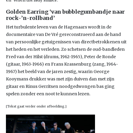
en ‘When the lady smiles’.
Golden Earring ‘van bubblegumbandje naar
rock-’n-rollband’
Het turbulente leven van de Hagenaars wordt in de
documentaire van De Vré gereconstrueerd aan de hand
van persoonlijke getuigenissen van directbetrokkenen uit
het heden en het verleden. Zo schetsen de oud-bandleden
Fred van der Hilst (drums, 1962-1965), Peter de Ronde
(gitaar, 1963-1966) en Frans Krassenburg (zang, 1964-
1967) het beeld van de jaren zestig, waarin George
Kooymans drukker was met zijn duiven dan met zijn
gitaar en Rinus Gerritsen noodgedwongen bas ging
spelen zonder een noot te kunnen lezen.
[Tekst gaat verder onder afbeelding.]