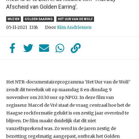
Afscheid van Golden Earring’.
MUZIEK
GOLDEN EAARING
HET UUR VAN DE WOLF
Door
Kim Andriessen
05-11-2021
13:16
Het NTR-documentaireprogramma ‘Het Uur van de Wolf’
zendt dit tweeluik uit op maandag 8 en dinsdag 9
november om 20.30 uur op NPO2. In deze film van
regisseur Marcel de Vré staat de vraag centraal hoe het de
Haagse rockformatie gelukt is om zestig jaar overeind te
blijven. De film maakt duidelijk dat dit niet
vanzelfsprekend was. Zo werd in de jaren zestig de
bezetting regelmatig aangepast, ontbrak het Golden