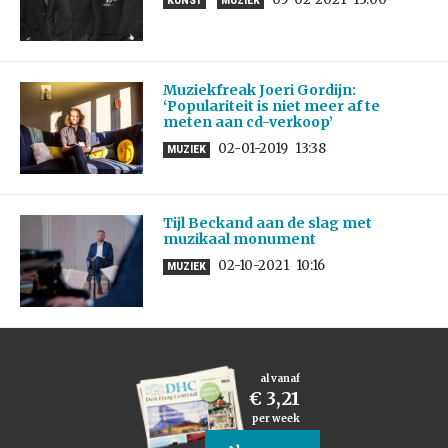
KUNST
MUZIEK
Muziekfreak Joeri Gordijn:
‘Populariteit is niet meer af te
meten aan cd-verkoop’
02-01-2019
13:38
MUZIEK
Tijl Beckand aan de slag met
muzikaal monument
02-10-2021
10:16
MUZIEK
al vanaf
€ 3,21
per week