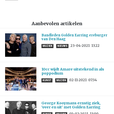
Aanbevolen artikelen
Bandleden Golden Earring ereburger
van Den Haag
23-04-2021
13:22
MUZIEK
NIEUWS
10cc wijdt Amare uitstekend in als
poppodium
02-11-2021
07:34
KUNST
MUZIEK
George Kooymans ernstig ziek,
‘over en uit’ met Golden Earring
05-02-2021
13:00