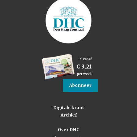
al vanaf
€ 3,21
per week
Abonneer
Digitale krant
Archief
Over DHC