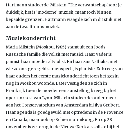
Hartmann studeerde. Milstein: “Die verwantschap hoor je
duidelijk, het is ‘moderne’ muziek, maar toch binnen
bepaalde grenzen. Hartmann waagde zich in dit stuk niet
aan de twaalftoonsmuziek.”
Muziekonderricht
Maria Milstein (Moskou, 1985) stamt uit een Joods-
Russische familie die vol zit met musici. Haar vader is
pianist, haar moeder altviolist. En haar zus Nathalia, met
wie ze ook geregeld samenspeelt, is pianiste. Ze kreeg van
haar ouders het eerste muziekonderricht toen het gezin
nog in Moskou woonde. Later vestigden ze zich in
Frankrijk toen de moeder een aanstelling kreeg bij het
opera-orkest van Lyon. Milstein studeerde onder meer
aan het Conservatorium van Amsterdam bij Ilya Grubert.
Haar agenda is goedgevuld met optredens in de Provence
en Canada, maar ook op Schiermonnikoog. En op 28
november is ze terug in de Nieuwe Kerk als soliste bij het