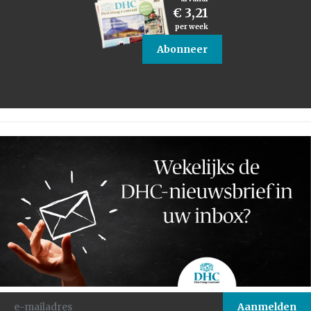
€ 3,21
per week
Abonneer