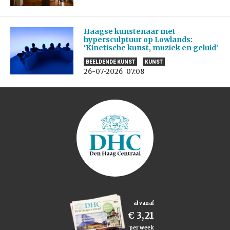
Haagse kunstenaar met
hypersculptuur op Lowlands:
‘Kinetische kunst, muziek en geluid’
BEELDENDE KUNST
KUNST
26-07-2026
07:08
al vanaf
€ 3,21
per week