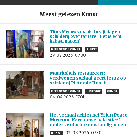
Meest gelezen Kunst
Titus Meeuws maakt in vijf dagen
schilderij over fanfare: ‘Het is echt
kabaal maken’
BEELDENDE KUNST
KUNST
29-07-2026
07:00
Mauritshuis restaureert:
verdwenen soldaat keert terug op
schilderij Pieter de Hooch
BEELDENDE KUNST
HISTORIE
KUNST
04-08-2026
17:01
Het verhaal achter het Yi Jun Peace
Museum: Koreaanse held stierf
onder verdachte omstandigheden
02-08-2026
07:30
KUNST