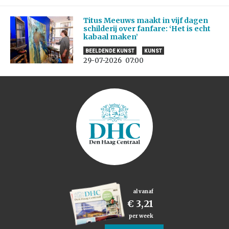
Titus Meeuws maakt in vijf dagen
schilderij over fanfare: ‘Het is echt
kabaal maken’
BEELDENDE KUNST
KUNST
29-07-2026
07:00
al vanaf
€ 3,21
per week