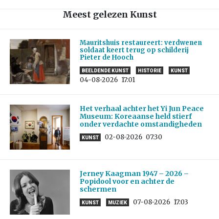
Meest gelezen Kunst
Mauritshuis restaureert: verdwenen
soldaat keert terug op schilderij
Pieter de Hooch
BEELDENDE KUNST
HISTORIE
KUNST
04-08-2026
17:01
Het verhaal achter het Yi Jun Peace
Museum: Koreaanse held stierf
onder verdachte omstandigheden
02-08-2026
07:30
KUNST
Jerney Kaagman 1947 – 2026 –
Popidool voor en achter de
schermen
07-08-2026
17:03
KUNST
MUZIEK