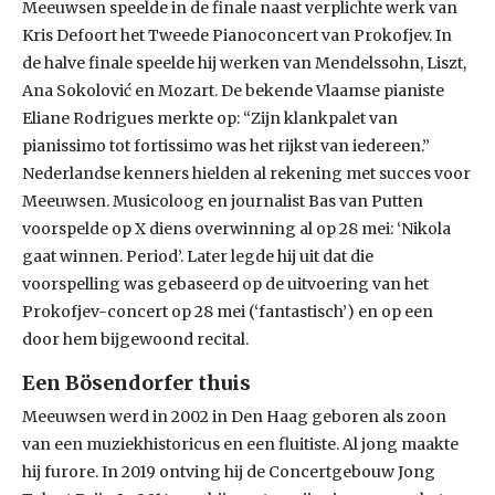
Meeuwsen speelde in de finale naast verplichte werk van
Kris Defoort het Tweede Pianoconcert van Prokofjev. In
de halve finale speelde hij werken van Mendelssohn, Liszt,
Ana Sokolović en Mozart. De bekende Vlaamse pianiste
Eliane Rodrigues merkte op: “Zijn klankpalet van
pianissimo tot fortissimo was het rijkst van iedereen.”
Nederlandse kenners hielden al rekening met succes voor
Meeuwsen. Musicoloog en journalist Bas van Putten
voorspelde op X diens overwinning al op 28 mei: ‘Nikola
gaat winnen. Period’. Later legde hij uit dat die
voorspelling was gebaseerd op de uitvoering van het
Prokofjev-concert op 28 mei (‘fantastisch’) en op een
door hem bijgewoond recital.
Een Bösendorfer thuis
Meeuwsen werd in 2002 in Den Haag geboren als zoon
van een muziekhistoricus en een fluitiste. Al jong maakte
hij furore. In 2019 ontving hij de Concertgebouw Jong