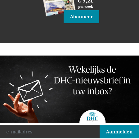
€ 3,21
per week
Abonneer