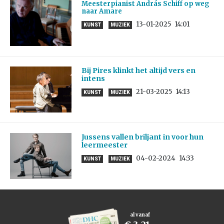
Meesterpianist András Schiff op weg
naar Amare
13-01-2025
14:01
KUNST
MUZIEK
Bij Pires klinkt het altijd vers en
intens
21-03-2025
14:13
KUNST
MUZIEK
Jussens vallen briljant in voor hun
leermeester
04-02-2024
14:33
KUNST
MUZIEK
al vanaf