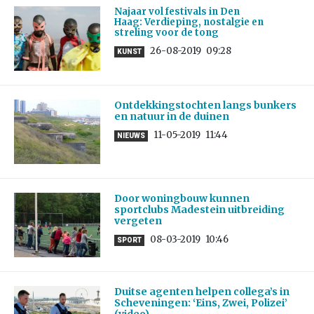
Najaar vol festivals in Den
Haag: Verdieping, nostalgie en
streling voor de tong
26-08-2019
09:28
KUNST
Ontdekkingstochten langs bunkers
en natuur in de duinen
11-05-2019
11:44
NIEUWS
Door woningbouw kunnen
sportclubs Madestein uitbreiding
vergeten
08-03-2019
10:46
SPORT
Duitse agenten helpen collega’s in
Scheveningen: ‘Eins, Zwei, Polizei’