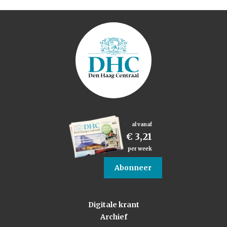
al vanaf
€ 3,21
per week
Abonneer
Digitale krant
Archief