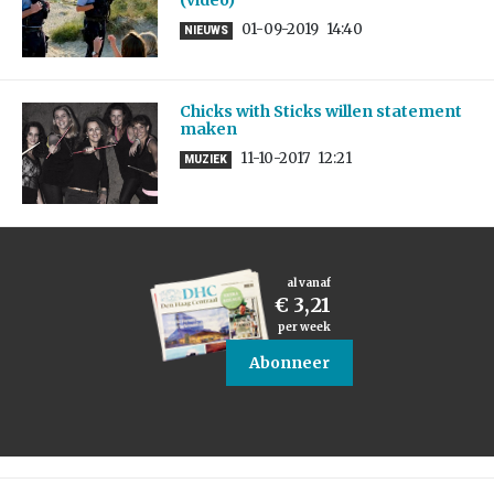
(video)
01-09-2019
14:40
NIEUWS
Chicks with Sticks willen statement
maken
11-10-2017
12:21
MUZIEK
al vanaf
€ 3,21
per week
Abonneer