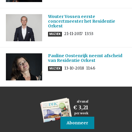
Wouter Vossen eerste
concertmeester het Residentie
Orkest
21-11-2017
13:53
MUZIEK
Pauline Oostenrijk neemt afscheid
van Residentie Orkest
13-10-2018
11:46
MUZIEK
al vanaf
€ 3,21
per week
Abonneer