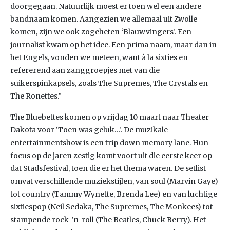
doorgegaan. Natuurlijk moest er toen wel een andere
bandnaam komen. Aangezien we allemaal uit Zwolle
komen, zijn we ook zogeheten ‘Blauwvingers’. Een
journalist kwam op het idee. Een prima naam, maar dan in
het Engels, vonden we meteen, want à la sixties en
refererend aan zanggroepjes met van die
suikerspinkapsels, zoals The Supremes, The Crystals en
The Ronettes.”
The Bluebettes komen op vrijdag 10 maart naar Theater
Dakota voor ‘Toen was geluk…’. De muzikale
entertainmentshow is een trip down memory lane. Hun
focus op de jaren zestig komt voort uit die eerste keer op
dat Stadsfestival, toen die er het thema waren. De setlist
omvat verschillende muziekstijlen, van soul (Marvin Gaye)
tot country (Tammy Wynette, Brenda Lee) en van luchtige
sixtiespop (Neil Sedaka, The Supremes, The Monkees) tot
stampende rock-’n-roll (The Beatles, Chuck Berry). Het