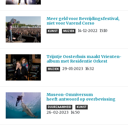
Meer geld voor Bevrijdingsfestival,
niet voor Varend Corso
14-12-2022
15:10
KUNST
MUZIEK
Trijntje Oosterhuis maakt Vrienten-
album met Residentie Orkest
29-01-2023
16:32
MUZIEK
Museon-Omniversum
heeft antwoord op overbevissing
DUURZAAMHEID
KUNST
26-02-2023
14:50