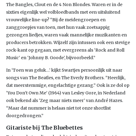
The Bangles, Clout en de 4 Non Blondes. Waren er in de
sixties eigenlijk wel volbloedbands met een uitsluitend
vrouwelijke line-up? “Bij de meidengroepen en
zanggroepjes van toen, met hun vaak zoetsappig
gezongen liedjes, waren vaak mannelijke muzikanten en
producers betrokken. Wijzelf zijn intussen ook een stevige
rock-kant op gegaan, met evergreens als ‘Rock and Roll
Music’ en ‘Johnny B. Goode’, bijvoorbeeld.”
In ‘Toen was geluk…’ kijkt Swartjes persoonlijk uit naar
songs van The Beatles, en The Everly Brothers. ”Heerlijk,
dat meerstemmige, engelachtige gezang.” Ook is ze dol op
‘You Don’t Own Me’ (1964) van Lesley Gore, in Nederland
ook bekend als ‘Zeg maar niets meer’ van André Hazes.
“Maar dat nummer is helaas niet tot onze shortlist
doorgedrongen.”
Gitariste bij The Bluebettes