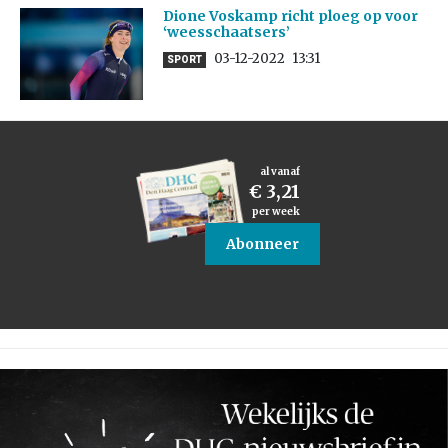
Dione Voskamp richt ploeg op voor
‘weesschaatsers’
03-12-2022
13:31
SPORT
al vanaf
€ 3,21
per week
Abonneer