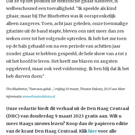
Dat ze op het podium de elektrische gitaar hanteert, is
welbeschouwd een toevalligheid. “Ik speelde als kind
gitaar, maar bij The Bluebettes was ik oorspronkelijk
alleen zangeres. Toen, acht jaar geleden, onze toenmalige
gitariste uit de band stapte, bleven ons niet meer dan zes
weken over tot het volgende optreden. Ik heb het me toen
op de hals gehaald om na een periode van achttien jaar
zonder gitaar te hebben gespeeld, de hele show van a tot z
uit het hoofd te leren. Het heeft me blaren en angsten
opgeleverd, maar ook veel voldoening. Ik ben blij dat ik het
heb durven doen.”
The Bluebettes, ‘Toen was geluk…’, vrijdag 10 maart, Theater Dakota, 20.15 uur. Meer
informatie:
www.theaterdakota.nl
Onze redactie biedt dit verhaal uit de Den Haag Centraal
(DHC) van donderdag 9 maart 2023
gratis aan. Wilt u
meer Haags nieuws lezen? Koop dan de papieren editie
van de krant Den Haag Centraal.
Klik
hier
voor alle