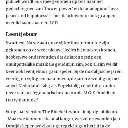
publiek wordt ook meegenomen op reis naar het
gedachtegoed van ‘flower power’ en haar adagium ‘love,
peace and happiness’ – met daarbovenop ook grappen
over lichaamshaar en LSD.
Leentjebuur
Swartjes: “Nu we aan onze vijfde theatertour toe zijn
gekomen en er weer nieuwe liedjes bij moesten komen,
hebben we ondervonden dat de jaren zestig een
onuitputtelijke muzikale goudmijn zijn, ook al zijn we dit
keer ook leentjebuur gaan spelen bij de nostalgische jaren
veertig en vijftig, en naar boven, de jaren zeventig in, met
zowel Nederlandstalig als Engelstalig repertoire, onder
meer van het legendarische duo Annie M.G. Schmidt en
Harry Bannink.”
Vorig jaar vierden The Bluebettes hun tienjarig jubileum.
“Maar we kennen elkaar al langer, wel zo’n zeventien jaar.
Destijds liepen we elkaar geregeld tegen het lijf in de