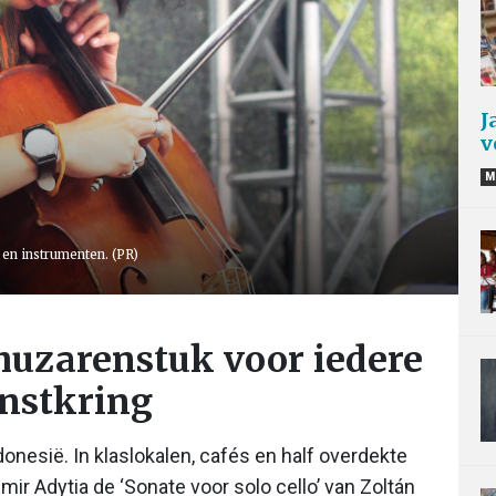
J
v
M
en en instrumenten. (PR)
‘huzarenstuk voor iedere
unstkring
ndonesië. In klaslokalen, cafés en half overdekte
Emir Adytia de ‘Sonate voor solo cello’ van Zoltán