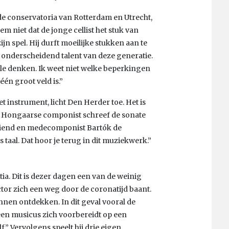
de conservatoria van Rotterdam en Utrecht,
m niet dat de jonge cellist het stuk van
ijn spel. Hij durft moeilijke stukken aan te
h onderscheidend talent van deze generatie.
ale denken. Ik weet niet welke beperkingen
 één groot veld is.”
t instrument, licht Den Herder toe. Het is
 De Hongaarse componist schreef de sonate
vriend en medecomponist Bartók de
taal. Dat hoor je terug in dit muziekwerk.”
tia. Dit is dezer dagen een van de weinig
or zich een weg door de coronatijd baant.
nnen ontdekken. In dit geval vooral de
oe een musicus zich voorbereidt op een
f.” Vervolgens speelt hij drie eigen