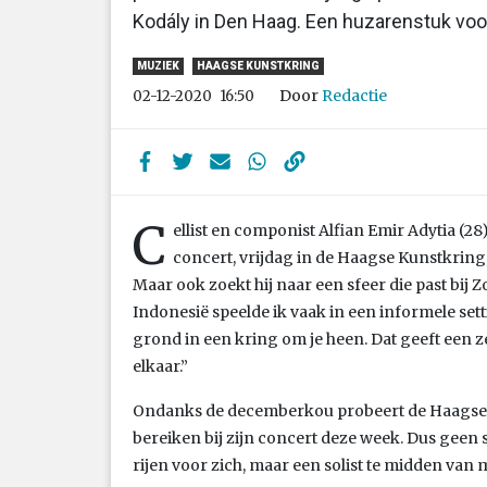
Kodály in Den Haag. Een huzarenstuk voor 
MUZIEK
HAAGSE KUNSTKRING
Door
Redactie
02-12-2020
16:50
C
ellist en componist Alfian Emir Adytia (28)
concert, vrijdag in de Haagse Kunstkring, 
Maar ook zoekt hij naar een sfeer die past bij Zo
Indonesië speelde ik vaak in een informele set
grond in een kring om je heen. Dat geeft een ze
elkaar.”
Ondanks de decemberkou probeert de Haagse In
bereiken bij zijn concert deze week. Dus geen 
rijen voor zich, maar een solist te midden va