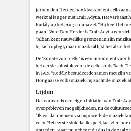
Jeroen den Herder, hoofdvakdocent cello aan 
werkt al langer met Emir Adytia. Het verbaast he
Kodály op het programma zet. “Hij heeft lef in z
gaan.” Voor Den Herder is Emir Adytia een zic
“Alfian kent nauwelijks grenzen in zijn muzik
hij zich oplegt, maar muzikaal lijkt het alsof het
De ‘Sonate voor cello’ is een monument voor he
het eerste solostuk voor de cello sinds Bach.
in 1915. “Kodály bestudeerde samen met zijn 
Hongaarse volksmuziek, hij zocht de muziek als 
Lijden
Het concert is een eigen initiatief van Emir Ady
overgebleven mogelijkheden, nu de cultuursect
“Ik wil dat mensen via mijn werk de muziek ku
cello. Het eerste stuk dat ik speel, laat zien h
optreden. Maar nu gebeurt dit dus in de zaal zel