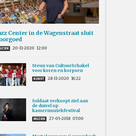
azz Center in de Wagenstraat sluit
oorgoed
20-11-2020
12:00
UZIEK
Steun van CultuurSchakel
voor koren en korpsen
28-11-2020
16:22
KUNST
Soldaat verkoopt ziel aan
de duivel op
kamermuziekfestival
27-05-2018
07:00
MUZIEK