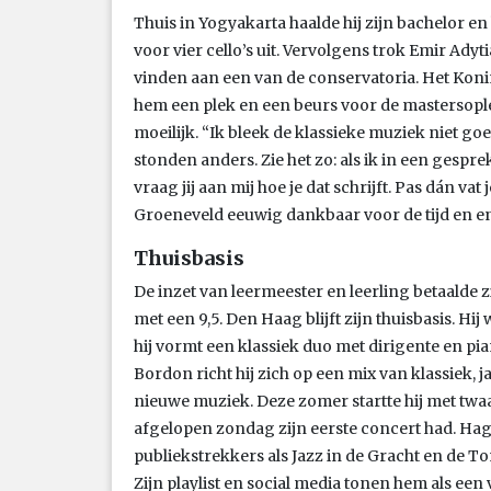
Thuis in Yogyakarta haalde hij zijn bachelor en
voor vier cello’s uit. Vervolgens trok Emir Ady
vinden aan een van de conservatoria. Het Ko
hem een plek en een beurs voor de mastersoplei
moeilijk. “Ik bleek de klassieke muziek niet g
stonden anders. Zie het zo: als ik in een gesp
vraag jij aan mij hoe je dat schrijft. Pas dán va
Groeneveld eeuwig dankbaar voor de tijd en ener
Thuisbasis
De inzet van leermeester en leerling betaalde z
met een 9,5. Den Haag blijft zijn thuisbasis. Hi
hij vormt een klassiek duo met dirigente en pi
Bordon richt hij zich op een mix van klassiek, 
nieuwe muziek. Deze zomer startte hij met twaa
afgelopen zondag zijn eerste concert had. H
publiekstrekkers als Jazz in de Gracht en de T
Zijn playlist en social media tonen hem als een 