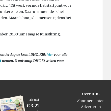
dály. “Dit werk vormde het startpunt voor
 donkere delen. Daarom noemde ik het
ijden. Maar ik hoop dat mensen tijdens het
mber, 20.00 uur, Haagse Kunstkring.
donderdag de krant DHC. Klik
hier
voor alle
t
nemen. U ontvangt DHC 10 weken voor
Over DHC
al vanaf
Abonnementen
€ 3,21
Adverteren