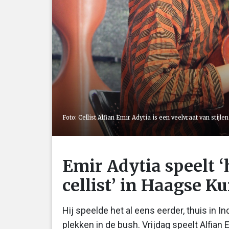
Foto: Cellist Alfian Emir Adytia is een veelvraat van stijl
Emir Adytia speelt 
cellist’ in Haagse K
Hij speelde het al eens eerder, thuis in I
plekken in de bush. Vrijdag speelt Alfian 