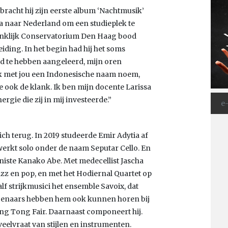
 bracht hij zijn eerste album ‘Nachtmusik’
tia naar Nederland om een studieplek te
ninklijk Conservatorium Den Haag bood
ding. In het begin had hij het soms
oed te hebben aangeleerd, mijn oren
rek met jou een Indonesische naam noem,
t je ook de klank. Ik ben mijn docente Larissa
gie die zij in mij investeerde.”
ich terug. In 2019 studeerde Emir Adytia af
j werkt solo onder de naam Seputar Cello. En
aniste Kanako Abe. Met medecellist Jascha
jazz en pop, en met het Hodiernal Quartet op
lf strijkmusici het ensemble Savoix, dat
agenaars hebben hem ook kunnen horen bij
ong Tong Fair. Daarnaast componeert hij.
veelvraat van stijlen en instrumenten.