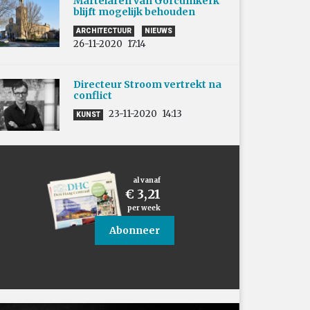
Martelaren van Gorcumkerk
blijft mogelijk behouden
ARCHITECTUUR
NIEUWS
26-11-2020
17:14
Directeur Stroom vertrekt na
conflict
23-11-2020
14:13
KUNST
al vanaf
€ 3,21
per week
Abonneer