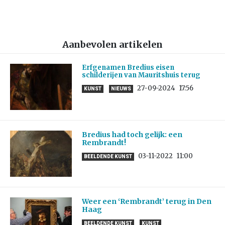
Aanbevolen artikelen
Erfgenamen Bredius eisen
schilderijen van Mauritshuis terug
27-09-2024
17:56
KUNST
NIEUWS
Bredius had toch gelijk: een
Rembrandt!
03-11-2022
11:00
BEELDENDE KUNST
Weer een ‘Rembrandt’ terug in Den
Haag
BEELDENDE KUNST
KUNST