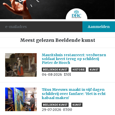
Meest gelezen Beeldende kunst
Mauritshuis restaureert: verdwenen
soldaat keert terug op schilderij
Pieter de Hooch
BEELDENDE KUNST
HISTORIE
KUNST
04-08-2026
17:01
Titus Meeuws maakt in vijf dagen
schilderij over fanfare: ‘Het is echt
kabaal maken’
BEELDENDE KUNST
KUNST
29-07-2026
07:00