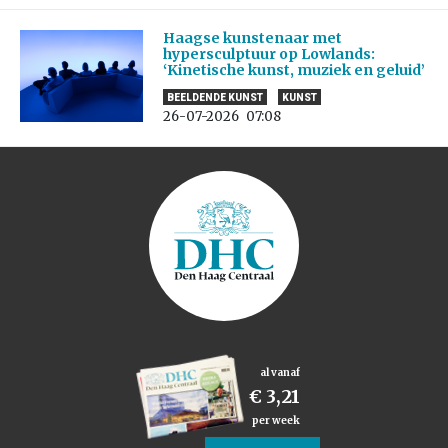
Haagse kunstenaar met
hypersculptuur op Lowlands:
‘Kinetische kunst, muziek en geluid’
BEELDENDE KUNST
KUNST
26-07-2026
07:08
al vanaf
€ 3,21
per week