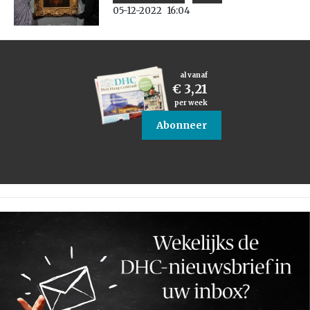
05-12-2022
16:04
al vanaf
€ 3,21
per week
Abonneer