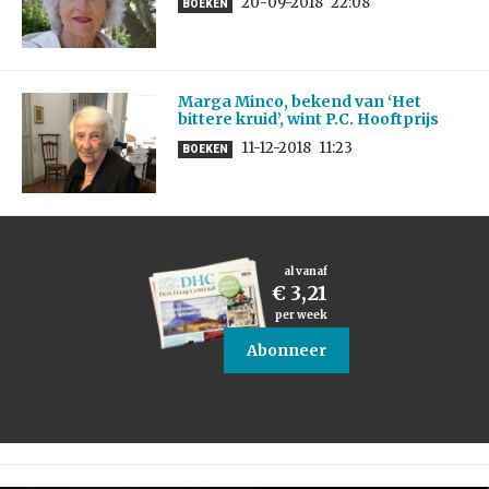
20-09-2018
22:08
BOEKEN
Marga Minco, bekend van ‘Het
bittere kruid’, wint P.C. Hooftprijs
11-12-2018
11:23
BOEKEN
al vanaf
€ 3,21
per week
Abonneer