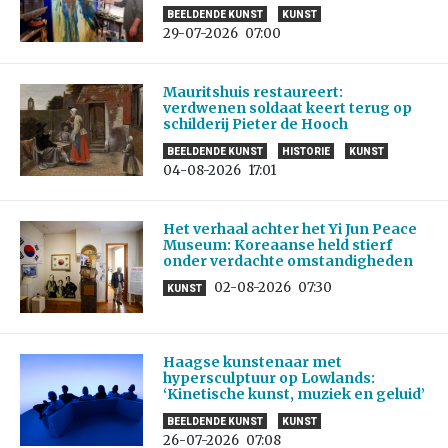
BEELDENDE KUNST
KUNST
29-07-2026
07:00
Mauritshuis restaureert:
verdwenen soldaat keert terug op
schilderij Pieter de Hooch
BEELDENDE KUNST
HISTORIE
KUNST
04-08-2026
17:01
Het verhaal achter het Yi Jun Peace
Museum: Koreaanse held stierf
onder verdachte omstandigheden
02-08-2026
07:30
KUNST
Haagse kunstenaar met
hypersculptuur op Lowlands:
‘Kinetische kunst, muziek en geluid’
BEELDENDE KUNST
KUNST
26-07-2026
07:08