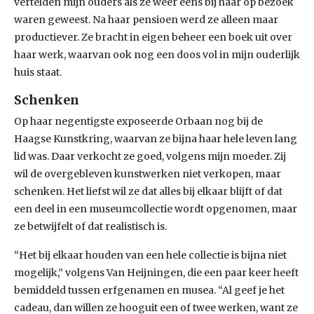
vertelden mijn ouders als ze weer eens bij haar op bezoek
waren geweest. Na haar pensioen werd ze alleen maar
productiever. Ze bracht in eigen beheer een boek uit over
haar werk, waarvan ook nog een doos vol in mijn ouderlijk
huis staat.
Schenken
Op haar negentigste exposeerde Orbaan nog bij de
Haagse Kunstkring, waarvan ze bijna haar hele leven lang
lid was. Daar verkocht ze goed, volgens mijn moeder. Zij
wil de overgebleven kunstwerken niet verkopen, maar
schenken. Het liefst wil ze dat alles bij elkaar blijft of dat
een deel in een museumcollectie wordt opgenomen, maar
ze betwijfelt of dat realistisch is.
“Het bij elkaar houden van een hele collectie is bijna niet
mogelijk,” volgens Van Heijningen, die een paar keer heeft
bemiddeld tussen erfgenamen en musea. “Al geef je het
cadeau, dan willen ze hooguit een of twee werken, want ze