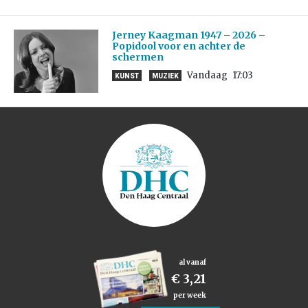
Jerney Kaagman 1947 – 2026 –
Popidool voor en achter de
schermen
Vandaag
17:03
KUNST
MUZIEK
al vanaf
€ 3,21
per week