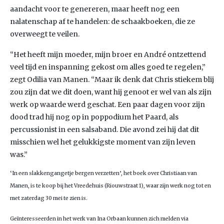
aandacht voor te genereren, maar heeft nog een
nalatenschap af te handelen: de schaakboeken, die ze
overweegt te veilen.
“Het heeft mijn moeder, mijn broer en André ontzettend
veel tijd en inspanning gekost om alles goed te regelen,”
zegt Odilia van Manen. “Maar ik denk dat Chris stiekem blij
zou zijn dat we dit doen, want hij genoot er wel van als zijn
werk op waarde werd geschat. Een paar dagen voor zijn
dood trad hij nog op in poppodium het Paard, als
percussionist in een salsaband. Die avond zei hij dat dit
misschien wel het gelukkigste moment van zijn leven
was.”
‘In een slakkengangetje bergen verzetten’, het boek over Christiaan van
Manen, is te koop bij het Vreedehuis (Riouwstraat 1), waar zijn werk nog tot en
met zaterdag 30 mei te zien is.
Geïnteresseerden in het werk van Ina Orbaan kunnen zich melden via