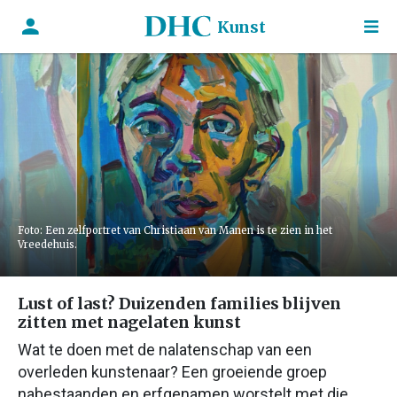
Kunst
Foto: Een zelfportret van Christiaan van Manen is te zien in het
Vreedehuis.
Lust of last? Duizenden families blijven
zitten met nagelaten kunst
Wat te doen met de nalatenschap van een
overleden kunstenaar? Een groeiende groep
nabestaanden en erfgenamen worstelt met die