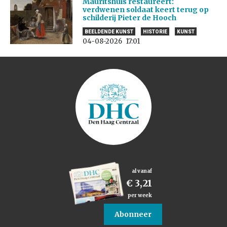
Mauritshuis restaureert:
verdwenen soldaat keert terug op
schilderij Pieter de Hooch
BEELDENDE KUNST
HISTORIE
KUNST
04-08-2026
17:01
al vanaf
€ 3,21
per week
Abonneer