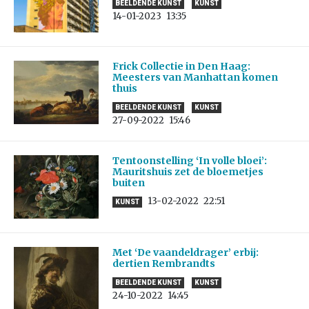
BEELDENDE KUNST
KUNST
14-01-2023
13:35
Frick Collectie in Den Haag:
Meesters van Manhattan komen
thuis
BEELDENDE KUNST
KUNST
27-09-2022
15:46
Tentoonstelling ‘In volle bloei’:
Mauritshuis zet de bloemetjes
buiten
13-02-2022
22:51
KUNST
Met ‘De vaandeldrager’ erbij:
dertien Rembrandts
BEELDENDE KUNST
KUNST
24-10-2022
14:45