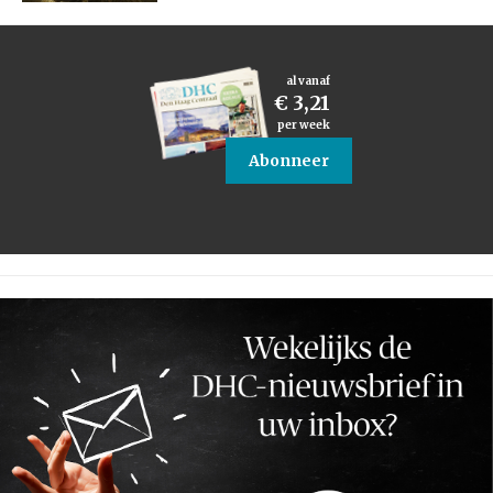
al vanaf
€ 3,21
per week
Abonneer