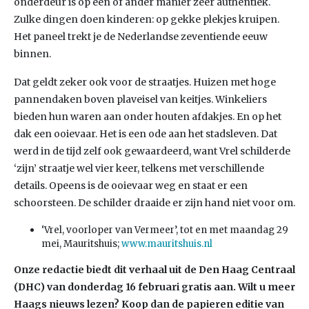
onderdeur is op een of ander manier zeer authentiek.
Zulke dingen doen kinderen: op gekke plekjes kruipen.
Het paneel trekt je de Nederlandse zeventiende eeuw
binnen.
Dat geldt zeker ook voor de straatjes. Huizen met hoge
pannendaken boven plaveisel van keitjes. Winkeliers
bieden hun waren aan onder houten afdakjes. En op het
dak een ooievaar. Het is een ode aan het stadsleven. Dat
werd in de tijd zelf ook gewaardeerd, want Vrel schilderde
‘zijn’ straatje wel vier keer, telkens met verschillende
details. Opeens is de ooievaar weg en staat er een
schoorsteen. De schilder draaide er zijn hand niet voor om.
‘Vrel, voorloper van Vermeer’, tot en met maandag 29
mei, Mauritshuis;
www.mauritshuis.nl
Onze redactie biedt dit verhaal uit de Den Haag Centraal
(DHC) van donderdag 16 februari
gratis aan. Wilt u meer
Haags nieuws lezen? Koop dan de papieren editie van