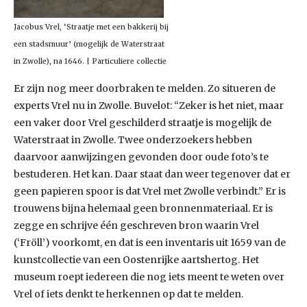
Jacobus Vrel, ‘Straatje met een bakkerij bij
een stadsmuur’ (mogelijk de Waterstraat
in Zwolle), na 1646. | Particuliere collectie
Er zijn nog meer doorbraken te melden. Zo situeren de
experts Vrel nu in Zwolle. Buvelot: “Zeker is het niet, maar
een vaker door Vrel geschilderd straatje is mogelijk de
Waterstraat in Zwolle. Twee onderzoekers hebben
daarvoor aanwijzingen gevonden door oude foto’s te
bestuderen. Het kan. Daar staat dan weer tegenover dat er
geen papieren spoor is dat Vrel met Zwolle verbindt.” Er is
trouwens bijna helemaal geen bronnenmateriaal. Er is
zegge en schrijve één geschreven bron waarin Vrel
(‘Fröll’) voorkomt, en dat is een inventaris uit 1659 van de
kunstcollectie van een Oostenrijke aartshertog. Het
museum roept iedereen die nog iets meent te weten over
Vrel of iets denkt te herkennen op dat te melden.