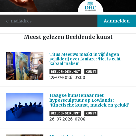
Meest gelezen Beeldende kunst
Titus Meeuws maakt in vijf dagen
schilderij over fanfare: ‘Het is echt
kabaal maken’
BEELDENDE KUNST
KUNST
29-07-2026
07:00
Haagse kunstenaar met
hypersculptuur op Lowlands:
‘Kinetische kunst, muziek en geluid’
BEELDENDE KUNST
KUNST
26-07-2026
07:08