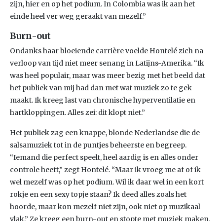
zijn, hier en op het podium. In Colombia was ik aan het
einde heel ver weg geraakt van mezelf.”
Burn-out
Ondanks haar bloeiende carrière voelde Hontelé zich na
verloop van tijd niet meer senang in Latijns-Amerika. “Ik
was heel populair, maar was meer bezig met het beeld dat
het publiek van mij had dan met wat muziek zo te gek
maakt. Ik kreeg last van chronische hyperventilatie en
hartkloppingen. Alles zei: dit klopt niet.”
Het publiek zag een knappe, blonde Nederlandse die de
salsamuziek tot in de puntjes beheerste en begreep.
“Iemand die perfect speelt, heel aardig is en alles onder
controle heeft,” zegt Hontelé. “Maar ik vroeg me af of ik
wel mezelf was op het podium. Wil ik daar wel in een kort
rokje en een sexy topje staan? Ik deed alles zoals het
hoorde, maar kon mezelf niet zijn, ook niet op muzikaal
vlak.” Ze kreeg een burn-out en stopte met muziek maken.