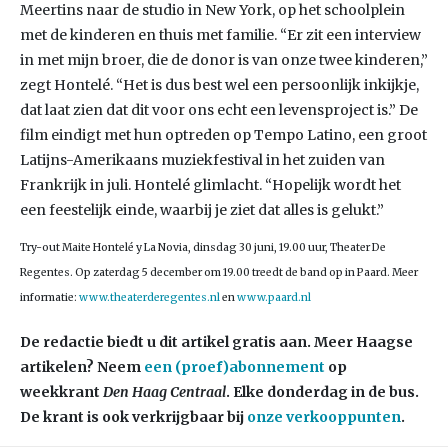
Meertins naar de studio in New York, op het schoolplein
met de kinderen en thuis met familie. “Er zit een interview
in met mijn broer, die de donor is van onze twee kinderen,”
zegt Hontelé. “Het is dus best wel een persoonlijk inkijkje,
dat laat zien dat dit voor ons echt een levensproject is.” De
film eindigt met hun optreden op Tempo Latino, een groot
Latijns-Amerikaans muziekfestival in het zuiden van
Frankrijk in juli. Hontelé glimlacht. “Hopelijk wordt het
een feestelijk einde, waarbij je ziet dat alles is gelukt.”
Try-out Maite Hontelé y La Novia, dinsdag 30 juni, 19.00 uur, Theater De
Regentes. Op zaterdag 5 december om 19.00 treedt de band op in Paard. Meer
informatie:
www.theaterderegentes.nl
en
www.paard.nl
De redactie biedt u dit artikel gratis aan. Meer Haagse
artikelen? Neem
een (proef)abonnement
op
weekkrant
Den Haag Centraal
. Elke donderdag in de bus.
De krant is ook verkrijgbaar bij
onze verkooppunten
.