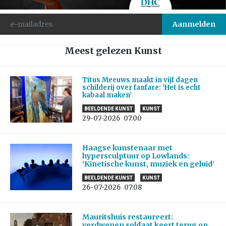
Meest gelezen Kunst
Titus Meeuws maakt in vijf dagen
schilderij over fanfare: ‘Het is echt
kabaal maken’
BEELDENDE KUNST
KUNST
29-07-2026
07:00
Haagse kunstenaar met
hypersculptuur op Lowlands:
‘Kinetische kunst, muziek en geluid’
BEELDENDE KUNST
KUNST
26-07-2026
07:08
Mauritshuis restaureert:
verdwenen soldaat keert terug op