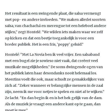
Het resultaat is een swingende plaat, die salsa vermengt
met pop- en andere invloeden. “We maken allerlei soorten
salsa, van chachachá en merengue tot een heleboel andere
stijlen,” zegt Hontelé. “We wilden iets maken waar we zelf
op kicken en dat een beetje toegankelijk is voor een
breder publiek. Het is een fris, ‘poppy’ geluid.”
Hontelé: “Met La Novia ben ik veel vrijer. Een salsaband
met een bugel zie je sowieso niet vaak, dat creëert veel
muzikale mogelijkheden.” De soms dwingende ogen van
het publiek laten haar desondanks nooit helemaal los.
Meertins voelt die ook, maar schudt ze gemakkelijker van
zich af. “Zeker wanneer er belangrijke mensen in de zaal
zijn, neem ik me voor netjes te spelen en niet af te wijken.”
Ze lacht. “En dan begin ik en is het hek gelijk van de dam.
Als de muziek je vraagt een andere kant op te gaan, dan
moet je mee.”