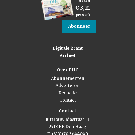
al vanaf
€ 3,21
per week
Abonneer
Digitale krant
Archief
Over DHC
Abonnementen
Adverteren
Redactie
Contact
Contact
Juffrouw Idastraat 11
2513 BE Den Haag
T +31(0)70 3644040