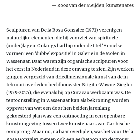
Roos van der Meijden, kunstenares
Sculpturen van De la Rosa Gonzalez (1971) verenigen
natuurlijke elementen die hij voorziet van spirituele
(onder)lagen. Onlangs had hij onder de titel ‘Hemelse
vormen’ een ‘dubbelexpositie’ in Galerie in de Molen in
Wassenaar. Daar waren zijn organische sculpturen voor
het eerst in Nederland in deze omvang te zien. Zijn werken
gingen vergezeld van driedimensionale kunst van de in
februari overleden beeldhouwster Brigitte Wawoe-Ziegler
(1939-2025), die evenals hij op Curaçao werkzaam was. De
tentoonstelling in Wassenaar kan als bekroning worden
opgevat van wat een door hen beiden jarenlang
gekoesterd plan was: een ontmoeting in een openbare
kunstomgeving tussen twee kunstenaars van Caribische
oorsprong. Maar nu, na haar overlijden, was het voor De la
Rosa Gonzalez meteen ook een eerbetoon aan de vrouw