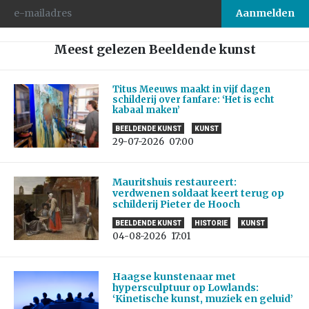
Meest gelezen Beeldende kunst
Titus Meeuws maakt in vijf dagen
schilderij over fanfare: ‘Het is echt
kabaal maken’
BEELDENDE KUNST
KUNST
29-07-2026
07:00
Mauritshuis restaureert:
verdwenen soldaat keert terug op
schilderij Pieter de Hooch
BEELDENDE KUNST
HISTORIE
KUNST
04-08-2026
17:01
Haagse kunstenaar met
hypersculptuur op Lowlands:
‘Kinetische kunst, muziek en geluid’