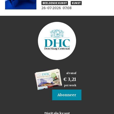
BEELDENDE KUNST
KUNST
26-07-2026
07:08
al vanaf
€ 3,21
per week
Abonneer
Digitale krant