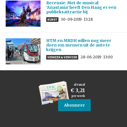
Recensie: Met de musical
‘Anastasia’ heeft Den Haag er een
publieksattractie bij
30-09-2019
13:28
KUNST
HTM en MRDH willen nog meer
doen om mensen uit de auto te
krijgen
28-06-2019
13:00
VERKEER & VERVOER
al vanaf
€ 3,21
per week
Abonneer