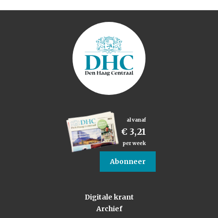
al vanaf
€ 3,21
per week
Abonneer
Digitale krant
Archief