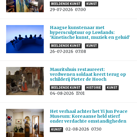
BEELDENDE KUNST
KUNST
29-07-2026
07:00
Haagse kunstenaar met
hypersculptuur op Lowlands:
‘Kinetische kunst, muziek en geluid’
BEELDENDE KUNST
KUNST
26-07-2026
07:08
Mauritshuis restaureert:
verdwenen soldaat keert terug op
schilderij Pieter de Hooch
BEELDENDE KUNST
HISTORIE
KUNST
04-08-2026
17:01
Het verhaal achter het Yi Jun Peace
Museum: Koreaanse held stierf
onder verdachte omstandigheden
02-08-2026
07:30
KUNST