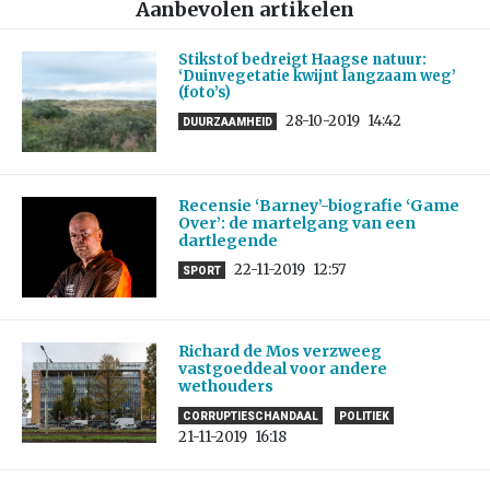
Aanbevolen artikelen
Stikstof bedreigt Haagse natuur:
‘Duinvegetatie kwijnt langzaam weg’
(foto’s)
28-10-2019
14:42
DUURZAAMHEID
Recensie ‘Barney’-biografie ‘Game
Over’: de martelgang van een
dartlegende
22-11-2019
12:57
SPORT
Richard de Mos verzweeg
vastgoeddeal voor andere
wethouders
CORRUPTIESCHANDAAL
POLITIEK
21-11-2019
16:18