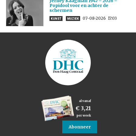
Jerney Kaagman 1947 – 2026 –
Popidool voor en achter de
schermen
07-08-2026
17:03
KUNST
MUZIEK
al vanaf
€ 3,21
per week
Abonneer