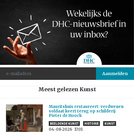
Meest gelezen Kunst
Mauritshuis restaureert: verdwenen
soldaat keert terug op schilderij
Pieter de Hooch
BEELDENDE KUNST
HISTORIE
KUNST
04-08-2026
17:01