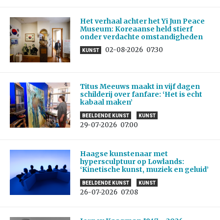
Het verhaal achter het Yi Jun Peace
Museum: Koreaanse held stierf
onder verdachte omstandigheden
02-08-2026
07:30
KUNST
Titus Meeuws maakt in vijf dagen
schilderij over fanfare: ‘Het is echt
kabaal maken’
BEELDENDE KUNST
KUNST
29-07-2026
07:00
Haagse kunstenaar met
hypersculptuur op Lowlands:
‘Kinetische kunst, muziek en geluid’
BEELDENDE KUNST
KUNST
26-07-2026
07:08