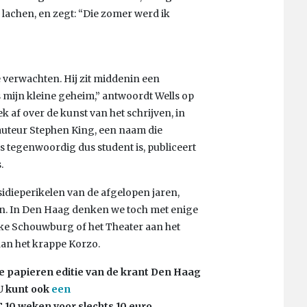
lachen, en zegt: “Die zomer werd ik
 verwachten. Hij zit middenin een
s mijn kleine geheim,” antwoordt Wells op
ek af over de kunst van het schrijven, in
uteur Stephen King, een naam die
 tegenwoordig dus student is, publiceert
.
bsidieperikelen van de afgelopen jaren,
pen. In Den Haag denken we toch met enige
jke Schouwburg of het Theater aan het
 dan het krappe Korzo.
e papieren editie van de krant Den Haag
U kunt ook
een
10 weken voor slechts 10 euro.