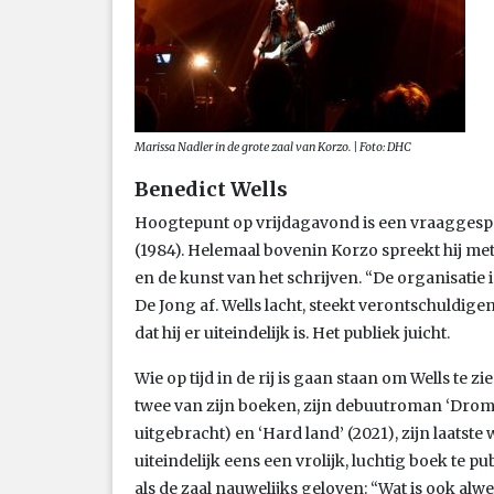
Marissa Nadler in de grote zaal van Korzo. | Foto: DHC
Benedict Wells
Hoogtepunt op vrijdagavond is een vraaggespr
(1984). Helemaal bovenin Korzo spreekt hij met
en de kunst van het schrijven. “De organisatie is
De Jong af. Wells lacht, steekt verontschuldige
dat hij er uiteindelijk is. Het publiek juicht.
Wie op tijd in de rij is gaan staan om Wells te z
twee van zijn boeken, zijn debuutroman ‘Drom
uitgebracht) en ‘Hard land’ (2021), zijn laatste
uiteindelijk eens een vrolijk, luchtig boek te pu
als de zaal nauwelijks geloven: “Wat is ook alw