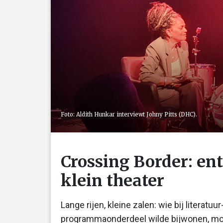
Foto: Aldith Hunkar interviewt Johny Pitts (DHC).
Crossing Border: ent
klein theater
Lange rijen, kleine zalen: wie bij literat
programmaonderdeel wilde bijwonen, moes