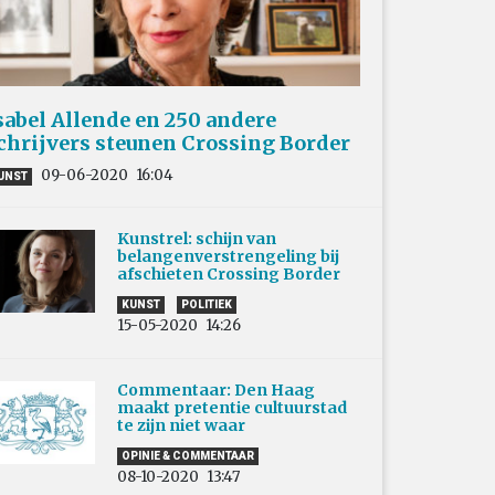
sabel Allende en 250 andere
chrijvers steunen Crossing Border
09-06-2020
16:04
UNST
Kunstrel: schijn van
belangenverstrengeling bij
afschieten Crossing Border
KUNST
POLITIEK
15-05-2020
14:26
Commentaar: Den Haag
maakt pretentie cultuurstad
te zijn niet waar
OPINIE & COMMENTAAR
08-10-2020
13:47