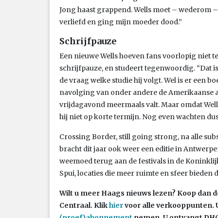
Jong haast grappend. Wells moet – wederom – 
verliefd en ging mijn moeder dood.”
Schrijfpauze
Een nieuwe Wells hoeven fans voorlopig niet te
schrijfpauze, en studeert tegenwoordig. “Dat i
de vraag welke studie hij volgt. Wel is er een bo
navolging van onder andere de Amerikaanse a
vrijdagavond meermaals valt. Maar omdat Wells
hij niet op korte termijn. Nog even wachten dus
Crossing Border, still going strong, na alle su
bracht dit jaar ook weer een editie in Antwer
weemoed terug aan de festivals in de Koninkli
Spui, locaties die meer ruimte en sfeer bieden
Wilt u meer Haags nieuws lezen? Koop dan d
Centraal.
Klik
hier
voor alle verkooppunten. 
(proef)abonnement
nemen. U ontvangt DHC 