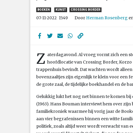
BOEKEN
KUNST
CROSSING BORDER
Door
Herman Rosenberg
e
07-11-2022
15:49
Z
aterdagavond. Al vroeg vormt zich een ste
hoofdlocatie van Crossing Border, Korzo 
trappenhuis bevindt. Dat wachten wordt alleen n
bovenzaaltjes zijn eigenlijk te klein voor een f
de grote zaal, de tijdelijke boekhandel en de 
Gelukkig lukt het nog net binnen te komen bi
(1963). Hans Bouman interviewt hem over zijn b
familiekroniek waarmee hij vorig jaar de Book
aan vier begrafenissen binnen een witte famili
politiek, zoals altijd weer wordt verwacht van 