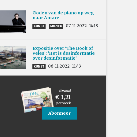
Goden van de piano op weg
naar Amare
07-11-2022
14:18
KUNST
MUZIEK
Expositie over ‘The Book of
Veles’: ‘Het is desinformatie
over desinformatie’
06-11-2022
11:43
KUNST
al vanaf
€ 3,21
per week
Abonneer