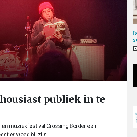
I
s
K
housiast publiek in te
uur- en muziekfestival Crossing Border een
t er vroeg bij zijn.