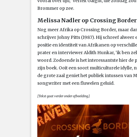
vooral over tijd,” vertelt Galgut, die zondag 
Brommer op zee.
Melissa Nadler op Crossing Border
Nog meer Afrika op Crossing Border, maar dan 
schrijver Johny Pitts (1987). Hij schreef alweer
positie en identiteit van Afrikanen op verschill
prater en interviewer Aldith Hunkar, ‘ik ben zel
woord. Zodoende is het interessantste hier de p
zijn boek. Ooit een soort multiculturele idylle,
de grote zaal geniet het publiek intussen van 
songwriter met een fluwelen geluid.
[Tekst gaat verder onder afbeelding.]