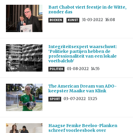
Bart Chabot viert feestje in de Witte,
zonder das
31-03-2022
16:08
BOEKEN
KUNST
Integriteitsexpert waarschuwt:
‘Politieke partijen hebben de
professionaliteit van een lokale
voetbalclub’
01-08-2022
14:55
POLITIEK
The American Dream van ADO-
keepster Maaike van Klink
03-07-2022
13:25
SPORT
Haagse Femke Beeloo-Planken
schreef voorleesboek over