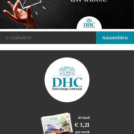
al vanaf
€ 3,21
per week