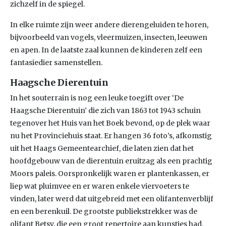
zichzelf in de spiegel.
In elke ruimte zijn weer andere dierengeluiden te horen,
bijvoorbeeld van vogels, vleermuizen, insecten, leeuwen
en apen. In de laatste zaal kunnen de kinderen zelf een
fantasiedier samenstellen.
Haagsche Dierentuin
In het souterrain is nog een leuke toegift over ‘De
Haagsche Dierentuin’ die zich van 1863 tot 1943 schuin
tegenover het Huis van het Boek bevond, op de plek waar
nu het Provinciehuis staat. Er hangen 36 foto’s, afkomstig
uit het Haags Gemeentearchief, die laten zien dat het
hoofdgebouw van de dierentuin eruitzag als een prachtig
Moors paleis. Oorspronkelijk waren er plantenkassen, er
liep wat pluimvee en er waren enkele viervoeters te
vinden, later werd dat uitgebreid met een olifantenverblijf
en een berenkuil. De grootste publiekstrekker was de
olifant Betsy, die een groot repertoire aan kunstjes had.