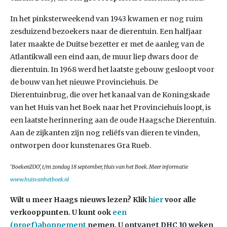
In het pinksterweekend van 1943 kwamen er nog ruim
zesduizend bezoekers naar de dierentuin. Een halfjaar
later maakte de Duitse bezetter er met de aanleg van de
Atlantikwall een eind aan, de muur liep dwars door de
dierentuin. In 1968 werd het laatste gebouw gesloopt voor
de bouw van het nieuwe Provinciehuis. De
Dierentuinbrug, die over het kanaal van de Koningskade
van het Huis van het Boek naar het Provinciehuis loopt, is
een laatste herinnering aan de oude Haagsche Dierentuin.
Aan de zijkanten zijn nog reliëfs van dieren te vinden,
ontworpen door kunstenares Gra Rueb.
‘BoekenZOO’, t/m zondag 18 september, Huis van het Boek. Meer informatie
www.huisvanhetboek.nl
Wilt u meer Haags nieuws lezen?
Klik
hier
voor alle
verkooppunten. U kunt ook
een
(proef)abonnement
nemen. U ontvangt DHC 10 weken