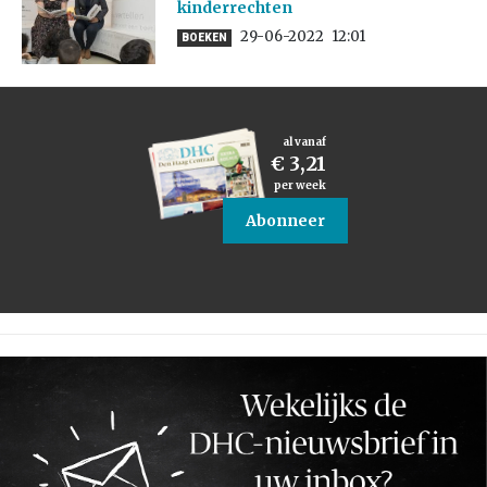
kinderrechten
29-06-2022
12:01
BOEKEN
al vanaf
€ 3,21
per week
Abonneer