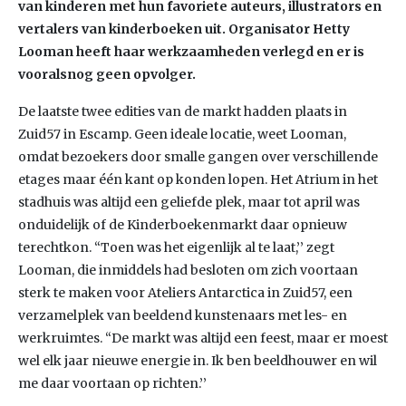
van kinderen met hun favoriete auteurs, illustrators en
vertalers van kinderboeken uit. Organisator Hetty
Looman heeft haar werkzaamheden verlegd en er is
vooralsnog geen opvolger.
De laatste twee edities van de markt hadden plaats in
Zuid57 in Escamp. Geen ideale locatie, weet Looman,
omdat bezoekers door smalle gangen over verschillende
etages maar één kant op konden lopen. Het Atrium in het
stadhuis was altijd een geliefde plek, maar tot april was
onduidelijk of de Kinderboekenmarkt daar opnieuw
terechtkon. “Toen was het eigenlijk al te laat,’’ zegt
Looman, die inmiddels had besloten om zich voortaan
sterk te maken voor Ateliers Antarctica in Zuid57, een
verzamelplek van beeldend kunstenaars met les- en
werkruimtes. “De markt was altijd een feest, maar er moest
wel elk jaar nieuwe energie in. Ik ben beeldhouwer en wil
me daar voortaan op richten.’’