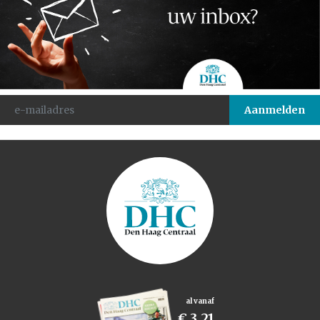
al vanaf
€ 3,21