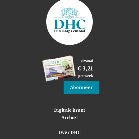
al vanaf
€ 3,21
per week
Abonneer
Digitale krant
Archief
Over DHC