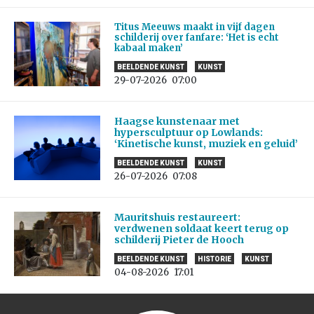
Titus Meeuws maakt in vijf dagen
schilderij over fanfare: ‘Het is echt
kabaal maken’
BEELDENDE KUNST
KUNST
29-07-2026
07:00
Haagse kunstenaar met
hypersculptuur op Lowlands:
‘Kinetische kunst, muziek en geluid’
BEELDENDE KUNST
KUNST
26-07-2026
07:08
Mauritshuis restaureert:
verdwenen soldaat keert terug op
schilderij Pieter de Hooch
BEELDENDE KUNST
HISTORIE
KUNST
04-08-2026
17:01