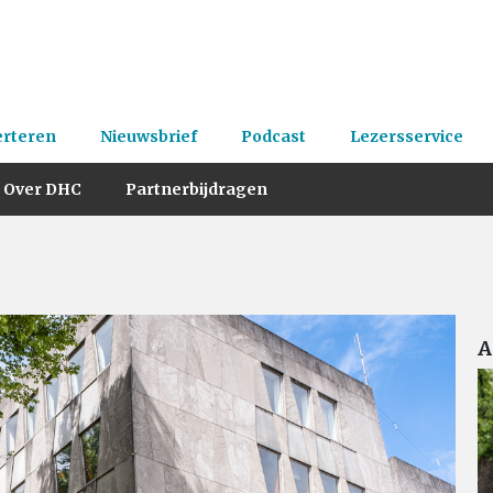
erteren
Nieuwsbrief
Podcast
Lezersservice
Over DHC
Partnerbijdragen
A