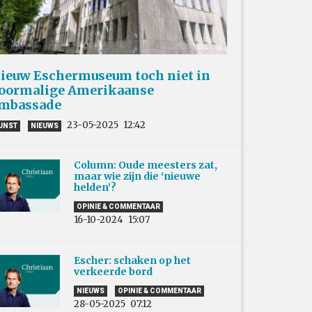
ieuw Eschermuseum toch niet in
oormalige Amerikaanse
mbassade
23-05-2025
12:42
UNST
NIEUWS
Column: Oude meesters zat,
maar wie zijn die ‘nieuwe
helden’?
OPINIE & COMMENTAAR
16-10-2024
15:07
Escher: schaken op het
verkeerde bord
NIEUWS
OPINIE & COMMENTAAR
28-05-2025
07:12