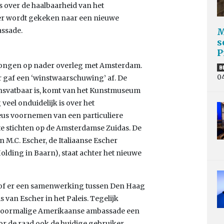
els over de haalbaarheid van het
 er wordt gekeken naar een nieuwe
ssade.
M
s
P
ongen op nader overleg met Amsterdam.
B
0
ar gaf een ‘winstwaarschuwing’ af. De
ensvatbaar is, komt van het Kunstmuseum
veel onduidelijk is over het
ieus voornemen van een particuliere
te stichten op de Amsterdamse Zuidas. De
n M.C. Escher, de Italiaanse Escher
lding in Baarn), staat achter het nieuwe
of er een samenwerking tussen Den Haag
 van Escher in het Paleis. Tegelijk
voormalige Amerikaanse ambassade een
oor de raad ook de huidige gebruiker