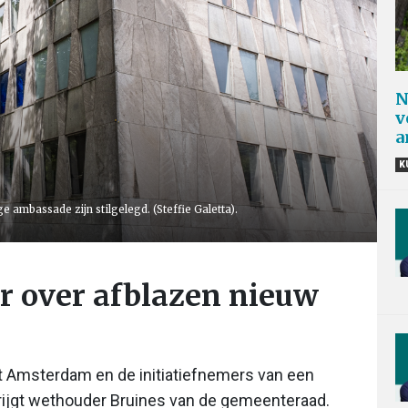
N
v
a
K
ambassade zijn stilgelegd. (Steffie Galetta).
r over afblazen nieuw
t Amsterdam en de initiatiefnemers van een
krijgt wethouder Bruines van de gemeenteraad.