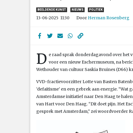
BEELDENDE KUNST
NIEUWS
POLITIEK
Door
Herman Rosenberg
13-06-2025
11:30
D
e raad sprak donderdagavond over het v
voor een nieuw Eschermuseum, na beric
Wethouder van cultuur Saskia Bruines (D66) kre
VVD-fractievoorzitter Lotte van Basten Batenb
‘defaitisme’ en een gebrek aan energie. “Wat
Amsterdamse initiatief naar Den Haag te halen,
van Hart voor Den Haag. “Dit doet pijn. Het E
gesprek met Amsterdam,” zei woordvoerder R