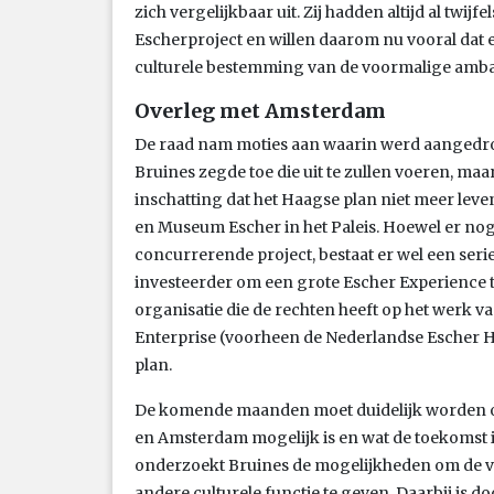
zich vergelijkbaar uit. Zij hadden altijd al twijf
Escherproject en willen daarom nu vooral dat
culturele bestemming van de voormalige amba
Overleg met Amsterdam
De raad nam moties aan waarin werd aangedr
Bruines zegde toe die uit te zullen voeren, ma
inschatting dat het Haagse plan niet meer lev
en Museum Escher in het Paleis. Hoewel er nog 
concurrerende project, bestaat er wel een ser
investeerder om een grote Escher Experience 
organisatie die de rechten heeft op het werk va
Enterprise (voorheen de Nederlandse Escher Ho
plan.
De komende maanden moet duidelijk worden 
en Amsterdam mogelijk is en wat de toekomst is
onderzoekt Bruines de mogelijkheden om de 
andere culturele functie te geven. Daarbij is d