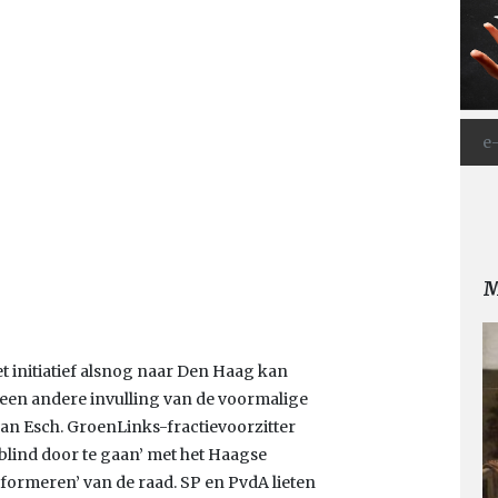
M
t initiatief alsnog naar Den Haag kan
een andere invulling van de voormalige
n Esch. GroenLinks-fractievoorzitter
 blind door te gaan’ met het Haagse
informeren’ van de raad. SP en PvdA lieten