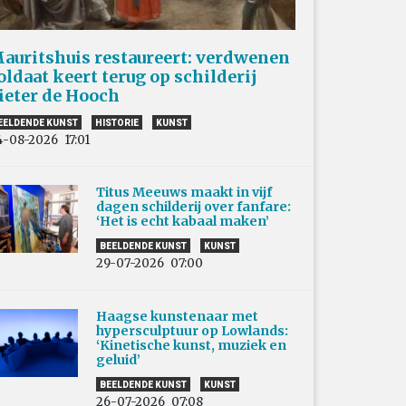
auritshuis restaureert: verdwenen
oldaat keert terug op schilderij
ieter de Hooch
EELDENDE KUNST
HISTORIE
KUNST
4-08-2026
17:01
Titus Meeuws maakt in vijf
dagen schilderij over fanfare:
‘Het is echt kabaal maken’
BEELDENDE KUNST
KUNST
29-07-2026
07:00
Haagse kunstenaar met
hypersculptuur op Lowlands:
‘Kinetische kunst, muziek en
geluid’
BEELDENDE KUNST
KUNST
26-07-2026
07:08