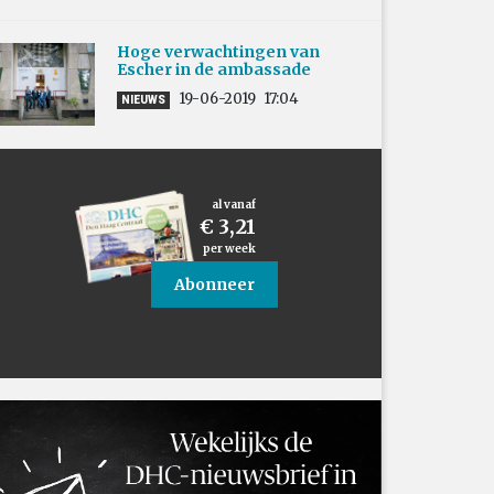
Hoge verwachtingen van
Escher in de ambassade
19-06-2019
17:04
NIEUWS
al vanaf
€ 3,21
per week
Abonneer