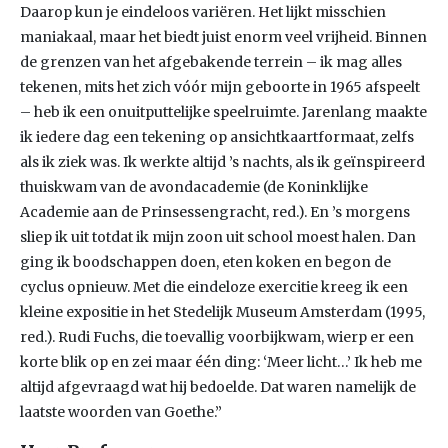
Daarop kun je eindeloos variëren. Het lijkt misschien
maniakaal, maar het biedt juist enorm veel vrijheid. Binnen
de grenzen van het afgebakende terrein – ik mag alles
tekenen, mits het zich vóór mijn geboorte in 1965 afspeelt
– heb ik een onuitputtelijke speelruimte. Jarenlang maakte
ik iedere dag een tekening op ansichtkaartformaat, zelfs
als ik ziek was. Ik werkte altijd ’s nachts, als ik geïnspireerd
thuiskwam van de avondacademie (de Koninklijke
Academie aan de Prinsessengracht, red.). En ’s morgens
sliep ik uit totdat ik mijn zoon uit school moest halen. Dan
ging ik boodschappen doen, eten koken en begon de
cyclus opnieuw. Met die eindeloze exercitie kreeg ik een
kleine expositie in het Stedelijk Museum Amsterdam (1995,
red.). Rudi Fuchs, die toevallig voorbijkwam, wierp er een
korte blik op en zei maar één ding: ‘Meer licht…’ Ik heb me
altijd afgevraagd wat hij bedoelde. Dat waren namelijk de
laatste woorden van Goethe.”