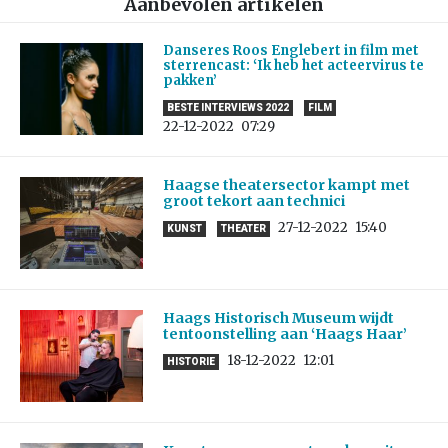
Aanbevolen artikelen
Danseres Roos Englebert in film met
sterrencast: ‘Ik heb het acteervirus te
pakken’
BESTE INTERVIEWS 2022
FILM
22-12-2022
07:29
Haagse theatersector kampt met
groot tekort aan technici
27-12-2022
15:40
KUNST
THEATER
Haags Historisch Museum wijdt
tentoonstelling aan ‘Haags Haar’
18-12-2022
12:01
HISTORIE