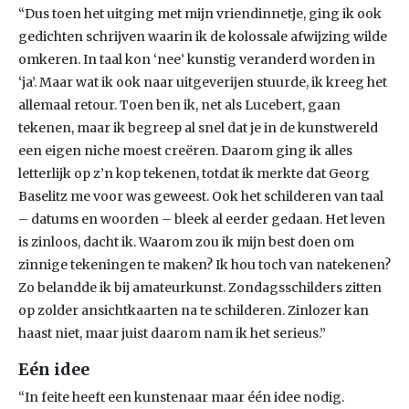
“Dus toen het uitging met mijn vriendinnetje, ging ik ook
gedichten schrijven waarin ik de kolossale afwijzing wilde
omkeren. In taal kon ‘nee’ kunstig veranderd worden in
‘ja’. Maar wat ik ook naar uitgeverijen stuurde, ik kreeg het
allemaal retour. Toen ben ik, net als Lucebert, gaan
tekenen, maar ik begreep al snel dat je in de kunstwereld
een eigen niche moest creëren. Daarom ging ik alles
letterlijk op z’n kop tekenen, totdat ik merkte dat Georg
Baselitz me voor was geweest. Ook het schilderen van taal
– datums en woorden – bleek al eerder gedaan. Het leven
is zinloos, dacht ik. Waarom zou ik mijn best doen om
zinnige tekeningen te maken? Ik hou toch van natekenen?
Zo belandde ik bij amateurkunst. Zondagsschilders zitten
op zolder ansichtkaarten na te schilderen. Zinlozer kan
haast niet, maar juist daarom nam ik het serieus.”
Eén idee
“In feite heeft een kunstenaar maar één idee nodig.