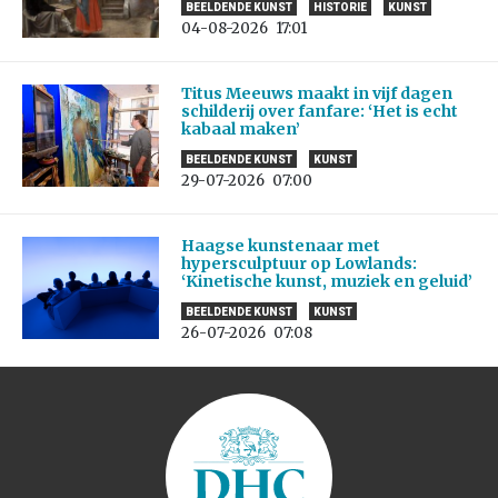
BEELDENDE KUNST
HISTORIE
KUNST
04-08-2026
17:01
Titus Meeuws maakt in vijf dagen
schilderij over fanfare: ‘Het is echt
kabaal maken’
BEELDENDE KUNST
KUNST
29-07-2026
07:00
Haagse kunstenaar met
hypersculptuur op Lowlands:
‘Kinetische kunst, muziek en geluid’
BEELDENDE KUNST
KUNST
26-07-2026
07:08