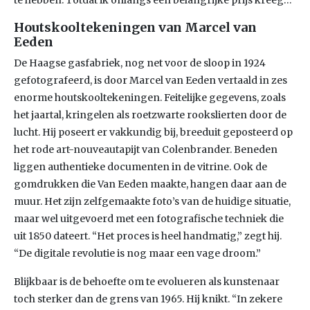
te hebben. Totdat ik onlangs een belangrijke prijs kreeg…”
Houtskooltekeningen van Marcel van
Eeden
De Haagse gasfabriek, nog net voor de sloop in 1924
gefotografeerd, is door Marcel van Eeden vertaald in zes
enorme houtskooltekeningen. Feitelijke gegevens, zoals
het jaartal, kringelen als roetzwarte rookslierten door de
lucht. Hij poseert er vakkundig bij, breeduit geposteerd op
het rode art-nouveautapijt van Colenbrander. Beneden
liggen authentieke documenten in de vitrine. Ook de
gomdrukken die Van Eeden maakte, hangen daar aan de
muur. Het zijn zelfgemaakte foto’s van de huidige situatie,
maar wel uitgevoerd met een fotografische techniek die
uit 1850 dateert. “Het proces is heel handmatig,” zegt hij.
“De digitale revolutie is nog maar een vage droom.”
Blijkbaar is de behoefte om te evolueren als kunstenaar
toch sterker dan de grens van 1965. Hij knikt. “In zekere