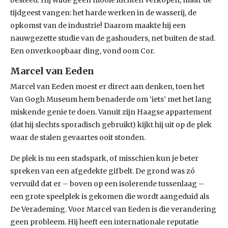
besteed. Hij wilde geen mooie luchten verkopen, maar de
tijdgeest vangen: het harde werken in de wasserij, de
opkomst van de industrie! Daarom maakte hij een
nauwgezette studie van de gashouders, net buiten de stad.
Een onverkoopbaar ding, vond oom Cor.
Marcel van Eeden
Marcel van Eeden moest er direct aan denken, toen het
Van Gogh Museum hem benaderde om ‘iets’ met het lang
miskende genie te doen. Vanuit zijn Haagse appartement
(dat hij slechts sporadisch gebruikt) kijkt hij uit op de plek
waar de stalen gevaartes ooit stonden.
De plek is nu een stadspark, of misschien kun je beter
spreken van een afgedekte gifbelt. De grond was zó
vervuild dat er – boven op een isolerende tussenlaag –
een grote speelplek is gekomen die wordt aangeduid als
De Verademing. Voor Marcel van Eeden is die verandering
geen probleem. Hij heeft een internationale reputatie