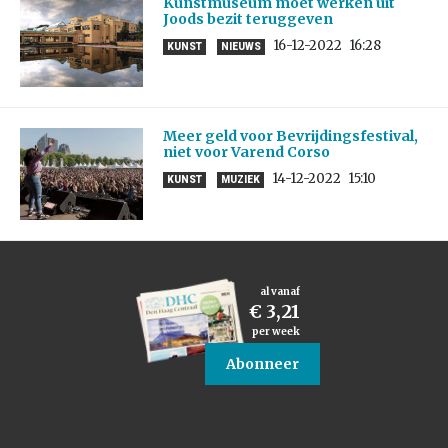
Kunstmuseum moet werken uit
Joods bezit teruggeven
16-12-2022
16:28
KUNST
NIEUWS
Meer geld voor Bevrijdingsfestival,
niet voor Varend Corso
14-12-2022
15:10
KUNST
MUZIEK
al vanaf
€ 3,21
per week
Abonneer