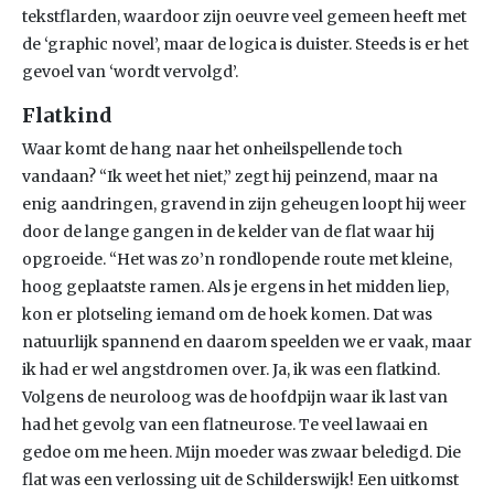
tekstflarden, waardoor zijn oeuvre veel gemeen heeft met
de ‘graphic novel’, maar de logica is duister. Steeds is er het
gevoel van ‘wordt vervolgd’.
Flatkind
Waar komt de hang naar het onheilspellende toch
vandaan? “Ik weet het niet,” zegt hij peinzend, maar na
enig aandringen, gravend in zijn geheugen loopt hij weer
door de lange gangen in de kelder van de flat waar hij
opgroeide. “Het was zo’n rondlopende route met kleine,
hoog geplaatste ramen. Als je ergens in het midden liep,
kon er plotseling iemand om de hoek komen. Dat was
natuurlijk spannend en daarom speelden we er vaak, maar
ik had er wel angstdromen over. Ja, ik was een flatkind.
Volgens de neuroloog was de hoofdpijn waar ik last van
had het gevolg van een flatneurose. Te veel lawaai en
gedoe om me heen. Mijn moeder was zwaar beledigd. Die
flat was een verlossing uit de Schilderswijk! Een uitkomst