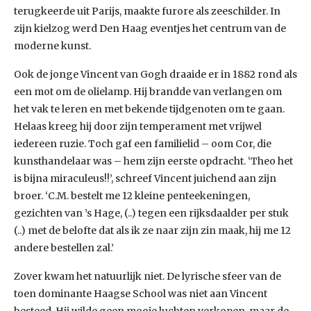
terugkeerde uit Parijs, maakte furore als zeeschilder. In
zijn kielzog werd Den Haag eventjes het centrum van de
moderne kunst.
Ook de jonge Vincent van Gogh draaide er in 1882 rond als
een mot om de olielamp. Hij brandde van verlangen om
het vak te leren en met bekende tijdgenoten om te gaan.
Helaas kreeg hij door zijn temperament met vrijwel
iedereen ruzie. Toch gaf een familielid – oom Cor, die
kunsthandelaar was – hem zijn eerste opdracht. ‘Theo het
is bijna miraculeus!!’, schreef Vincent juichend aan zijn
broer. ‘C.M. bestelt me 12 kleine penteekeningen,
gezichten van ’s Hage, (..) tegen een rijksdaalder per stuk
(..) met de belofte dat als ik ze naar zijn zin maak, hij me 12
andere bestellen zal.’
Zover kwam het natuurlijk niet. De lyrische sfeer van de
toen dominante Haagse School was niet aan Vincent