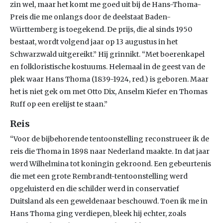
zin wel, maar het komt me goed uit bij de Hans-Thoma-
Preis die me onlangs door de deelstaat Baden-
Württemberg is toegekend. De prijs, die al sinds 1950
bestaat, wordt volgend jaar op 13 augustus in het
Schwarzwald uitgereikt.” Hij grinnikt. “Met boerenkapel
en folkloristische kostuums. Helemaal in de geest van de
plek waar Hans Thoma (1839-1924, red.) is geboren. Maar
het is niet gek om met Otto Dix, Anselm Kiefer en Thomas
Ruff op een erelijst te staan.”
Reis
“Voor de bijbehorende tentoonstelling reconstrueer ik de
reis die Thoma in 1898 naar Nederland maakte. In dat jaar
werd Wilhelmina tot koningin gekroond. Een gebeurtenis
die met een grote Rembrandt-tentoonstelling werd
opgeluisterd en die schilder werd in conservatief
Duitsland als een geweldenaar beschouwd. Toen ik me in
Hans Thoma ging verdiepen, bleek hij echter, zoals