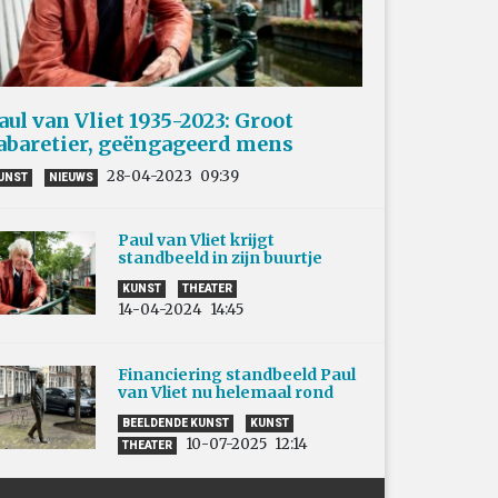
aul van Vliet 1935-2023: Groot
abaretier, geëngageerd mens
28-04-2023
09:39
UNST
NIEUWS
Paul van Vliet krijgt
standbeeld in zijn buurtje
KUNST
THEATER
14-04-2024
14:45
Financiering standbeeld Paul
van Vliet nu helemaal rond
BEELDENDE KUNST
KUNST
10-07-2025
12:14
THEATER