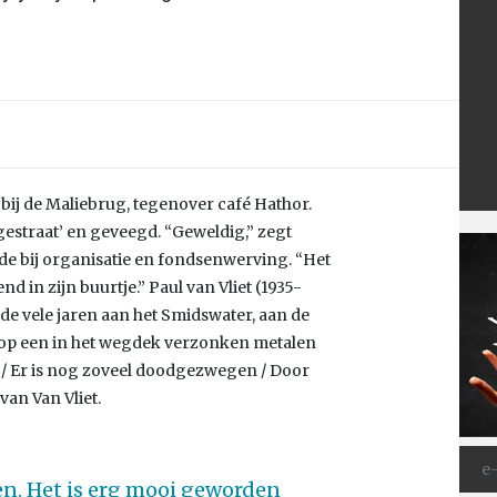
 bij de Maliebrug, tegenover café Hathor.
estraat’ en geveegd. “Geweldig,” zegt
elde bij organisatie en fondsenwerving. “Het
 in zijn buurtje.” Paul van Vliet (1935-
 vele jaren aan het Smidswater, aan de
t op een in het wegdek verzonken metalen
gd / Er is nog zoveel doodgezwegen / Door
 van Van Vliet.
ien. Het is erg mooi geworden