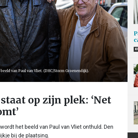
P
c
K
 beeld van Paul van Vliet. (DHC/Storm Groenendijk).
staat op zijn plek: ‘Net
omt’
ordt het beeld van Paul van Vliet onthuld. Den
je bij de plaatsing.