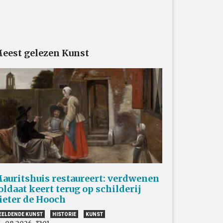
eest gelezen Kunst
auritshuis restaureert: verdwenen
oldaat keert terug op schilderij
ieter de Hooch
EELDENDE KUNST
HISTORIE
KUNST