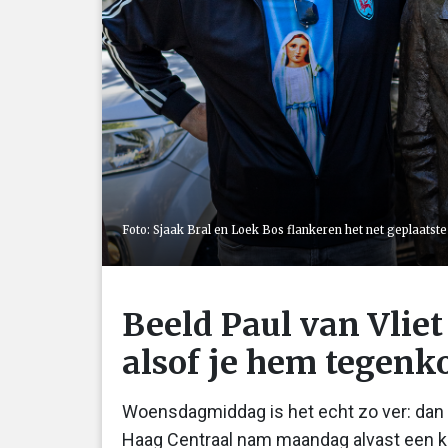
Foto: Sjaak Bral en Loek Bos flankeren het net geplaatste
Beeld Paul van Vliet 
alsof je hem tegenk
Woensdagmiddag is het echt zo ver: dan w
Haag Centraal nam maandag alvast een kijk