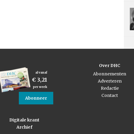
Over DHC
al vanaf
Abonnementen
€ 3,21
Adverteren
per week
Redactie
Contact
Abonneer
Digitale krant
Archief