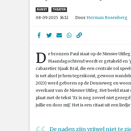
KUNST
THEATER
Door
Herman Rosenberg
08-09-2025
16:12
D
e bronzen Paul staat op de Nieuwe Uitleg
Maandagochtend wordt er getakeld en ‘g
cabaretier Sjaak Bral, die een centrale rol spe
is net alsof je hem tegenkomt, gewoon wandelend
2023) werd geboren op de Denneweg en woonde
overkant van de Nieuwe Uitleg. Het beeld staa
plaat met de tekst ‘Er is nog zoveel niet geze
jullie en door mij’. Het is een citaat uit een liedje
De naden zijn vrijwel niet te z