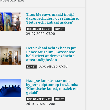
4-08-2026
17:01
Titus Meeuws maakt in vijf
dagen schilderij over fanfare:
‘Het is echt kabaal maken’
BEELDENDE KUNST
KUNST
29-07-2026
07:00
Het verhaal achter het Yi Jun
Peace Museum: Koreaanse
held stierf onder verdachte
omstandigheden
02-08-2026
07:30
KUNST
Haagse kunstenaar met
hypersculptuur op Lowlands:
‘Kinetische kunst, muziek en
geluid’
BEELDENDE KUNST
KUNST
26-07-2026
07:08