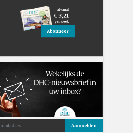
al vanaf
€ 3,21
per week
Abonneer