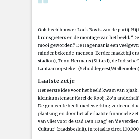
Ook beeldhouwer Loek Bos is van de partij. Hij
bronsgieters en de montage van het beeld. “De n
mooi geworden.” De Hagenaar is een veelgevra
minder bekende mensen. Eerder maakt hij ond
stadion), Toon Hermans (Sittard), de Indische
Lantaarnopsteker (Schuddegeest/Mallemolen)
Laatste zetje
Het eerste idee voor het beeld kwam van Sjaak 
kleinkunstenaar Karel de Rooij. Zo’n anderhal
De gemeente heeft medewerking verleend door
plaatsing en door het allerlaatste financiële ze
van Vliet voor de stad Den Haag’ en ‘de verdie
Cultuur’ (raadsbesluit). In totaal is circa 100.00