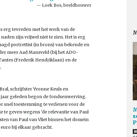
Loek Bos, beeldhouwer
 is erg tevreden met het werk van de
M
aden zijn vrijwel niet te zien. Het is erg
agd portrettist (in brons) van bekende en
er meer Aad Mansveld (bij het ADO-
 Tantes (Frederik Hendriklaan) en de
.
Bral, schrijfster Yvonne Keuls en
f jaar geleden begon de fondsenwerving.
 snel toestemming te verlenen voor de
M
tje te geven wegens ‘de relevantie van Paul
s
nsten van Paul van Vliet binnen het domein
P
0 euro bij elkaar gebracht.
B