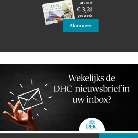
al vanaf
€ 3,21
per week
Abonneer