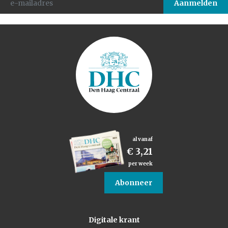
al vanaf
€ 3,21
per week
Abonneer
Digitale krant