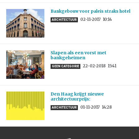
Bankgebouw voor paleis straks hotel
02-11-2017
10:14
ARCHITECTUUR
Slapen als een vorst met
bankgeheimen
22-02-2018
15:41
GEEN CATEGORIE
Den Haag krijgt nieuwe
architectuurprijs:
01-11-2017
14:28
ARCHITECTUUR