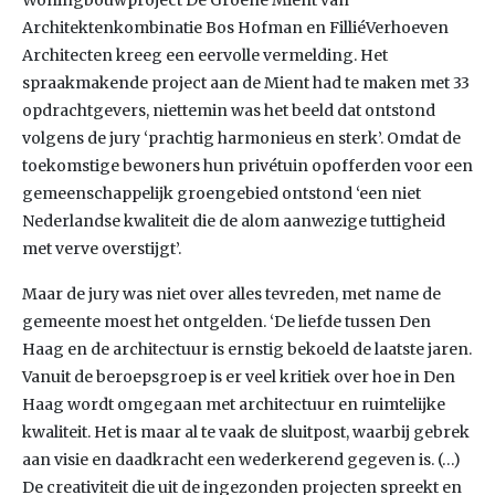
Woningbouwproject De Groene Mient van
Architektenkombinatie Bos Hofman en FilliéVerhoeven
Architecten kreeg een eervolle vermelding. Het
spraakmakende project aan de Mient had te maken met 33
opdrachtgevers, niettemin was het beeld dat ontstond
volgens de jury ‘prachtig harmonieus en sterk’. Omdat de
toekomstige bewoners hun privétuin opofferden voor een
gemeenschappelijk groengebied ontstond ‘een niet
Nederlandse kwaliteit die de alom aanwezige tuttigheid
met verve overstijgt’.
Maar de jury was niet over alles tevreden, met name de
gemeente moest het ontgelden. ‘De liefde tussen Den
Haag en de architectuur is ernstig bekoeld de laatste jaren.
Vanuit de beroepsgroep is er veel kritiek over hoe in Den
Haag wordt omgegaan met architectuur en ruimtelijke
kwaliteit. Het is maar al te vaak de sluitpost, waarbij gebrek
aan visie en daadkracht een wederkerend gegeven is. (…)
De creativiteit die uit de ingezonden projecten spreekt en