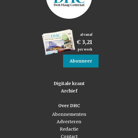
al vanaf
€ 3,21
per week
Abonneer
Digitale krant
Archief
Over DHC
Abonnementen
Adverteren
Redactie
Contact