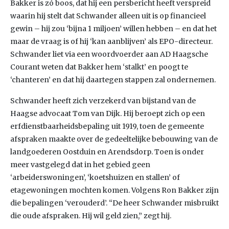
Bakker is zó boos, dat hij een persbericht heeft verspreid
waarin hij stelt dat Schwander alleen uit is op financieel
gewin – hij zou ‘bijna 1 miljoen’ willen hebben ­– en dat het
maar de vraag is of hij ‘kan aanblijven’ als EPO-directeur.
Schwander liet via een woordvoerder aan AD Haagsche
Courant weten dat Bakker hem ‘stalkt’ en poogt te
‘chanteren’ en dat hij daartegen stappen zal ondernemen.
Schwander heeft zich verzekerd van bijstand van de
Haagse advocaat Tom van Dijk. Hij beroept zich op een
erfdienstbaarheidsbepaling uit 1919, toen de gemeente
afspraken maakte over de gedeeltelijke bebouwing van de
landgoederen Oostduin en Arendsdorp. Toen is onder
meer vastgelegd dat in het gebied geen
‘arbeiderswoningen’, ‘koetshuizen en stallen’ of
etagewoningen mochten komen. Volgens Ron Bakker zijn
die bepalingen ‘verouderd’. “De heer Schwander misbruikt
die oude afspraken. Hij wil geld zien,” zegt hij.