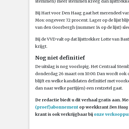
stemmen) meer stemmen kreeg dan lijsttrekker
Bij Hart voor Den Haag gaat het merendeel van
Mos: ongeveer 72 procent. Lager op de lijst blij
van den Goorbergh (nummer 14 op de lijst) slec
Bij de VVD valt op dat lijsttrekker Lotte van 
krijgt.
Nog niet definitief
De uitslag is nog voorlopig. Het Centraal Stembu
donderdag 26 maart om 10:00. Dan wordt ook d
blijft en welke kandidaten definitief met voo
dan naar welke partij(en) een restzetel gaat.
De redactie biedt u dit verhaal gratis aan.
(proef)abonnement
op weekkrant
Den Haag 
krant is ook verkrijgbaar bij
onze verkooppu