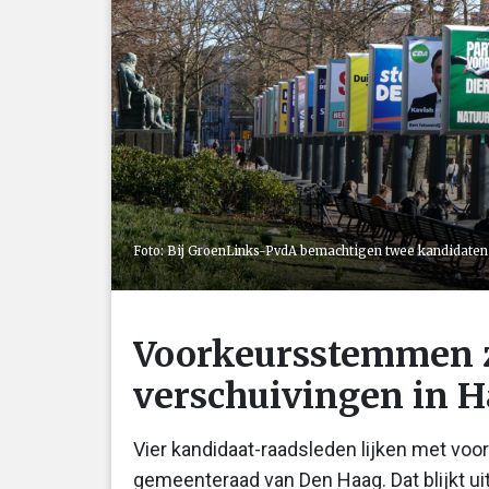
Foto: Bij GroenLinks-PvdA bemachtigen twee kandidaten
Voorkeursstemmen 
verschuivingen in H
Vier kandidaat-raadsleden lijken met vo
gemeenteraad van Den Haag. Dat blijkt ui