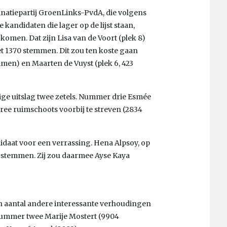
inatiepartij GroenLinks-PvdA, die volgens
 kandidaten die lager op de lijst staan,
 komen. Dat zijn
Lisa van de Voort (plek 8)
et 1370 stemmen.
Dit zou ten koste gaan
men) en Maarten de Vuyst (plek 6, 423
pige uitslag twee zetels. Nummer drie Esmée
ree ruimschoots voorbij te streven (2834
didaat voor een verrassing.
Hena Alpsoy, op
0 stemmen.
Zij zou daarmee Ayse Kaya
een aantal andere interessante verhoudingen
 nummer twee Marije Mostert (9904