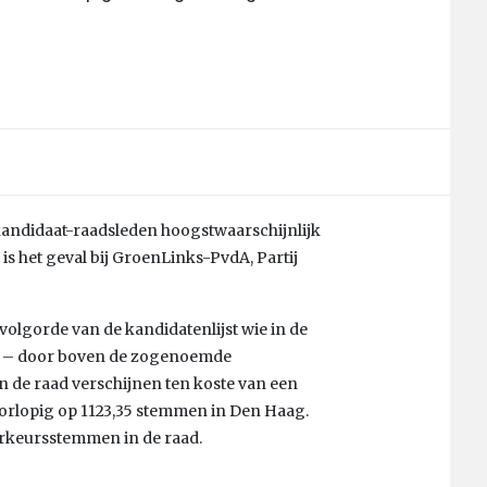
andidaat-raadsleden hoogstwaarschijnlijk
is het geval bij GroenLinks-PvdA, Partij
volgorde van de kandidatenlijst wie in de
t – door boven de zogenoemde
 de raad verschijnen ten koste van een
oorlopig op 1123,35 stemmen in Den Haag.
rkeursstemmen in de raad.