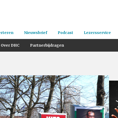
erteren
Nieuwsbrief
Podcast
Lezersservice
Over DHC
Partnerbijdragen