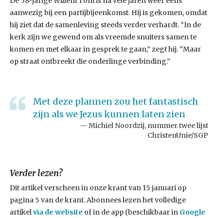
De 58-jarige Willem Tom is na vele jaren weer eens
aanwezig bij een partijbijeenkomst. Hij is gekomen, omdat
hij ziet dat de samenleving steeds verder verhardt. “In de
kerk zijn we gewend om als vreemde snuiters samen te
komen en met elkaar in gesprek te gaan,” zegt hij. “Maar
op straat ontbreekt die onderlinge verbinding.”
Met deze plannen zou het fantastisch
zijn als we Jezus kunnen laten zien
Michiel Noordzij, nummer twee lijst
ChristenUnie/SGP
Verder lezen?
Dit artikel verscheen in onze krant van 15 januari op
pagina 5 van de krant. Abonnees lezen het volledige
artikel
via de
website
of in de app (beschikbaar in
Google