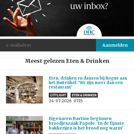
Meest gelezen Eten & Drinken
Eten, drinken en dansen bij Rogue aan
het Buitenhof: ‘We zijn meer dan een
restaurant’
CITYLIGHT
ETEN & DRINKEN
24-07-2026
07:15
Eigenaren Bartine beginnen
broodjeszaak Popolo: ‘In de fijnste
bakkerijen is het brood nog warm’