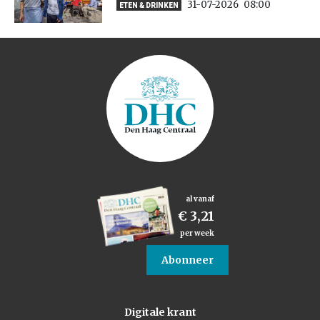
31-07-2026
08:00
ETEN & DRINKEN
al vanaf
€ 3,21
per week
Abonneer
Digitale krant