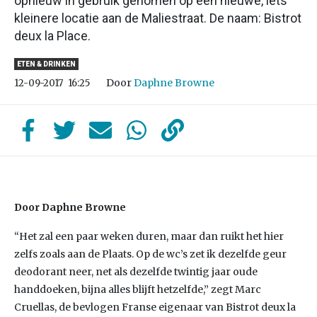
opnieuw in gebruik genomen op een nieuwe, iets
kleinere locatie aan de Maliestraat. De naam: Bistrot
deux la Place.
ETEN & DRINKEN
Door
Daphne Browne
12-09-2017
16:25
Door Daphne Browne
“Het zal een paar weken duren, maar dan ruikt het hier
zelfs zoals aan de Plaats. Op de wc’s zet ik dezelfde geur
deodorant neer, net als dezelfde twintig jaar oude
handdoeken, bijna alles blijft hetzelfde,” zegt Marc
Cruellas, de bevlogen Franse eigenaar van Bistrot deux la