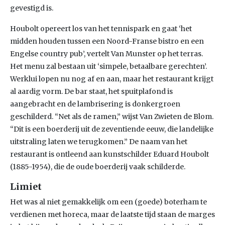
gevestigd is.
Houbolt opereert los van het tennispark en gaat ‘het
midden houden tussen een Noord-Franse bistro en een
Engelse country pub’, vertelt Van Munster op het terras.
Het menu zal bestaan uit ‘simpele, betaalbare gerechten’.
Werklui lopen nu nog af en aan, maar het restaurant krijgt
al aardig vorm. De bar staat, het spuitplafond is
aangebracht en de lambrisering is donkergroen
geschilderd. “Net als de ramen,” wijst Van Zwieten de Blom.
“Dit is een boerderij uit de zeventiende eeuw, die landelijke
uitstraling laten we terugkomen.” De naam van het
restaurant is ontleend aan kunstschilder Eduard Houbolt
(1885-1954), die de oude boerderij vaak schilderde.
Limiet
Het was al niet gemakkelijk om een (goede) boterham te
verdienen met horeca, maar de laatste tijd staan de marges