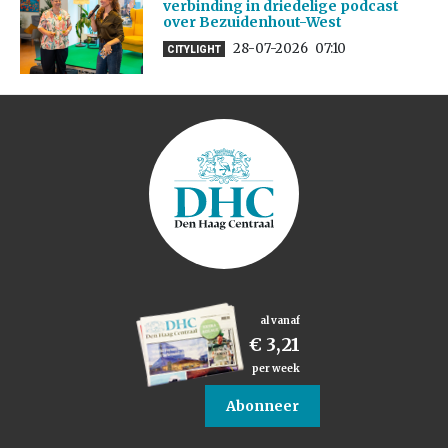
verbinding in driedelige podcast
over Bezuidenhout-West
28-07-2026
07:10
CITYLIGHT
al vanaf
€ 3,21
per week
Abonneer