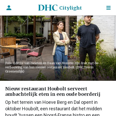
Citylight
Foto: Edmée van Zwieten en Daan van Munster zijn druk met de
verbouwing van hun nieuwe restaurant Houbolt. (DHC/Storm
Groenendijk)
Nieuw restaurant Houbolt serveert
ambachtelijk eten in een oude boerderij
Op het terrein van Hoeve Berg en Dal opent in
oktober Houbolt, een restaurant dat het midden
houdt ‘tussen een Noord-Franse bistro en een