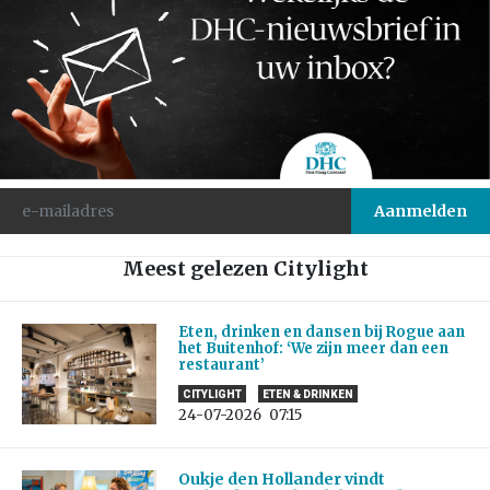
Meest gelezen Citylight
Eten, drinken en dansen bij Rogue aan
het Buitenhof: ‘We zijn meer dan een
restaurant’
CITYLIGHT
ETEN & DRINKEN
24-07-2026
07:15
Oukje den Hollander vindt