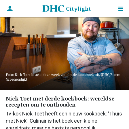
Citylight
Foto: Nick Toet bracht deze week zijn derde kookboek uit. (DHC/Storm
Groenendijk)
Nick Toet met derde koekboek: wereldse
recepten om te onthouden
Tv-kok Nick Toet heeft een nieuw kookboek: ‘Thuis
met Nick’. Culinair is het boek een kleine
wereldreis, maar de basis is persoonlijk.