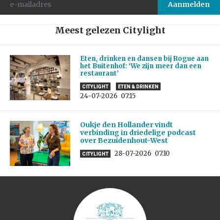
Meest gelezen Citylight
Eten, drinken en dansen bij Rogue aan
het Buitenhof: ‘We zijn meer dan een
restaurant’
CITYLIGHT
ETEN & DRINKEN
24-07-2026
07:15
Oukje den Hollander vindt
verbinding in driedelige podcast
over Bezuidenhout-West
28-07-2026
07:10
CITYLIGHT