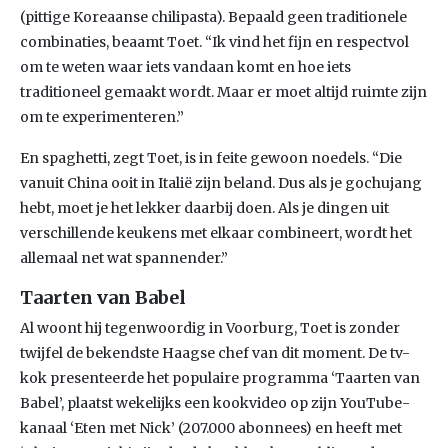
(pittige Koreaanse chilipasta). Bepaald geen traditionele
combinaties, beaamt Toet. “Ik vind het fijn en respectvol
om te weten waar iets vandaan komt en hoe iets
traditioneel gemaakt wordt. Maar er moet altijd ruimte zijn
om te experimenteren.”
En spaghetti, zegt Toet, is in feite gewoon noedels. “Die
vanuit China ooit in Italië zijn beland. Dus als je gochujang
hebt, moet je het lekker daarbij doen. Als je dingen uit
verschillende keukens met elkaar combineert, wordt het
allemaal net wat spannender.”
Taarten van Babel
Al woont hij tegenwoordig in Voorburg, Toet is zonder
twijfel de bekendste Haagse chef van dit moment. De tv-
kok presenteerde het populaire programma ‘Taarten van
Babel’, plaatst wekelijks een kookvideo op zijn YouTube-
kanaal ‘Eten met Nick’ (207.000 abonnees) en heeft met