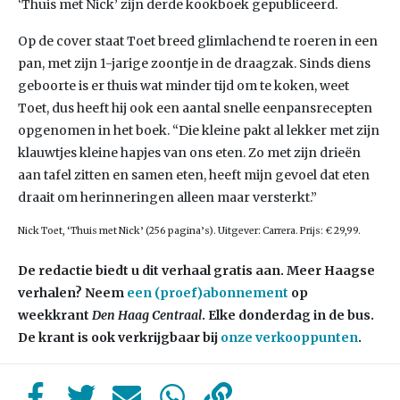
‘Thuis met Nick’ zijn derde kookboek gepubliceerd.
Op de cover staat Toet breed glimlachend te roeren in een
pan, met zijn 1-jarige zoontje in de draagzak. Sinds diens
geboorte is er thuis wat minder tijd om te koken, weet
Toet, dus heeft hij ook een aantal snelle eenpansrecepten
opgenomen in het boek. “Die kleine pakt al lekker met zijn
klauwtjes kleine hapjes van ons eten. Zo met zijn drieën
aan tafel zitten en samen eten, heeft mijn gevoel dat eten
draait om herinneringen alleen maar versterkt.”
Nick Toet, ‘Thuis met Nick’ (256 pagina’s). Uitgever: Carrera. Prijs: € 29,99.
De redactie biedt u dit verhaal gratis aan. Meer Haagse
verhalen? Neem
een (proef)abonnement
op
weekkrant
Den Haag Centraal
. Elke donderdag in de bus.
De krant is ook verkrijgbaar bij
onze verkooppunten
.